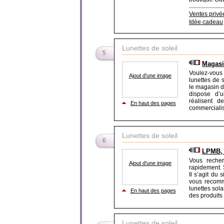
Ventes privé
Idée cadeau
Lunettes de soleil
5
Magasi
Voulez-vous
Ajout d'une image
lunettes de 
le magasin d
dispose d’
réalisent 
En haut des pages
commercialis
Lunettes de soleil
6
LPMB, s
Vous recher
Ajout d'une image
rapidement. S
Il s’agit du 
vous recomm
lunettes sol
En haut des pages
des produits 
Lunettes de soleil