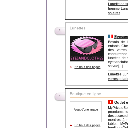
Lunette de so
homme
Lune
solaires
Lunettes
3
Eyesand
Besoin de l
enfants. Che
des verres
concurrence
lunettes de 
eyesanclothe
sa vue[...]
En haut des pages
Lunettes
Lun
verres polar
Boutique en ligne
4
Outlet 
MyPrivateBo
Ajout d'une image
premiums, te
des accessoir
montres...),
table... MyP
En haut des pages
boutique Outle