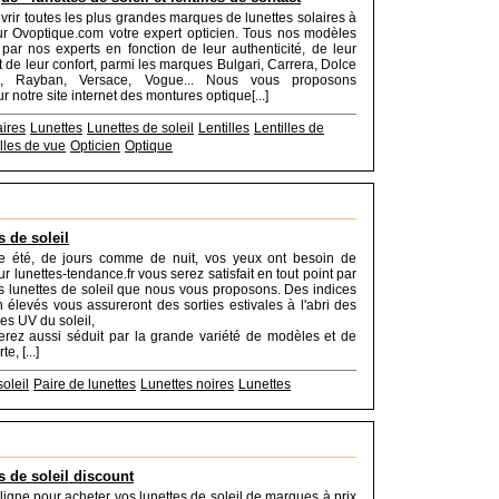
rir toutes les plus grandes marques de lunettes solaires à
sur Ovoptique.com votre expert opticien. Tous nos modèles
 par nos experts en fonction de leur authenticité, de leur
t de leur confort, parmi les marques Bulgari, Carrera, Dolce
 Rayban, Versace, Vogue... Nous vous proposons
 notre site internet des montures optique[...]
aires
Lunettes
Lunettes de soleil
Lentilles
Lentilles de
lles de vue
Opticien
Optique
s de soleil
 été, de jours comme de nuit, vos yeux ont besoin de
ur lunettes-tendance.fr vous serez satisfait en tout point par
es lunettes de soleil que nous vous proposons. Des indices
n élevés vous assureront des sorties estivales à l'abri des
es UV du soleil,
rez aussi séduit par la grande variété de modèles et de
e, [...]
oleil
Paire de lunettes
Lunettes noires
Lunettes
s de soleil discount
ligne pour acheter vos lunettes de soleil de marques à prix