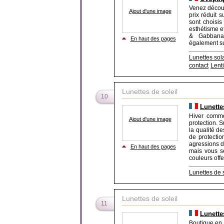
Venez découv
Ajout d'une image
prix réduit 
sont choisis
esthétisme e
& Gabbana,
En haut des pages
également sur
Lunettes sol
contact
Lenti
Lunettes de soleil
10
Lunette
Hiver comme
Ajout d'une image
protection. S
la qualité d
de protectio
agressions d
En haut des pages
mais vous se
couleurs offert
Lunettes de s
Lunettes de soleil
11
Lunette
Boutique en 