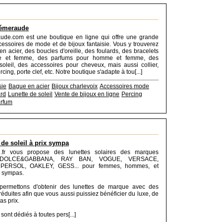
'émeraude
de.com est une boutique en ligne qui offre une grande
ssoires de mode et de bijoux fantaisie. Vous y trouverez
n acier, des boucles d'oreille, des foulards, des bracelets
 et femme, des parfums pour homme et femme, des
soleil, des accessoires pour cheveux, mais aussi collier,
rcing, porte clef, etc. Notre boutique s'adapte à tou[...]
sie
Bague en acier
Bijoux charlevoix
Accessoires mode
rd
Lunette de soleil
Vente de bijoux en ligne
Percing
rfum
 de soleil à prix sympa
il.fr vous propose des lunettes solaires des marques
 DOLCE&GABBANA, RAY BAN, VOGUE, VERSACE,
ERSOL, OAKLEY, GESS... pour femmes, hommes, et
x sympas.
ermettons d'obtenir des lunettes de marque avec des
réduites afin que vous aussi puissiez bénéficier du luxe, de
as prix.
sont dédiés à toutes pers[...]