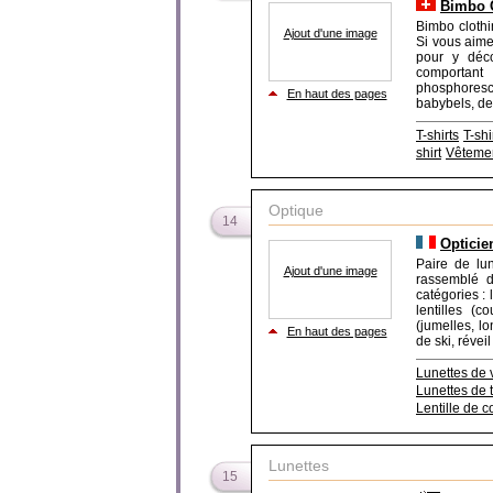
Bimbo C
Bimbo clothi
Ajout d'une image
Si vous aimez
pour y déco
comportant 
phosphoresc
En haut des pages
babybels, des
T-shirts
T-shi
shirt
Vêtemen
Optique
14
Opticie
Paire de lun
Ajout d'une image
rassemblé d
catégories : 
lentilles (c
(jumelles, l
En haut des pages
de ski, réveil
Lunettes de 
Lunettes de t
Lentille de c
Lunettes
15