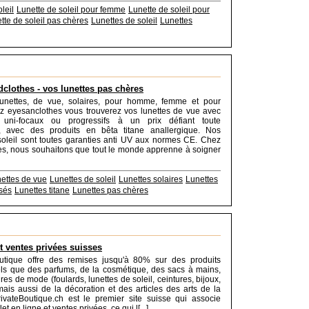
leil
Lunette de soleil pour femme
Lunette de soleil pour
tte de soleil pas chères
Lunettes de soleil
Lunettes
clothes - vos lunettes pas chères
unettes, de vue, solaires, pour homme, femme et pour
z eyesanclothes vous trouverez vos lunettes de vue avec
 uni-focaux ou progressifs à un prix défiant toute
, avec des produits en bêta titane anallergique. Nos
soleil sont toutes garanties anti UV aux normes CE. Chez
s, nous souhaitons que tout le monde apprenne à soigner
ettes de vue
Lunettes de soleil
Lunettes solaires
Lunettes
isés
Lunettes titane
Lunettes pas chères
et ventes privées suisses
utique offre des remises jusqu'à 80% sur des produits
ls que des parfums, de la cosmétique, des sacs à mains,
es de mode (foulards, lunettes de soleil, ceintures, bijoux,
 mais aussi de la décoration et des articles des arts de la
rivateBoutique.ch est le premier site suisse qui associe
t en ligne et ventes privées, ce qui l[...]