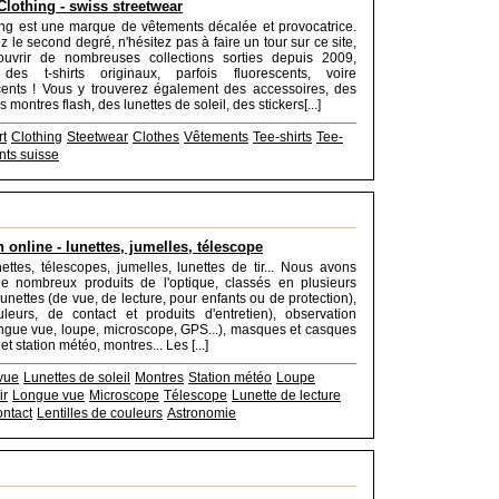
lothing - swiss streetwear
ng est une marque de vêtements décalée et provocatrice.
 le second degré, n'hésitez pas à faire un tour sur ce site,
uvrir de nombreuses collections sorties depuis 2009,
des t-shirts originaux, parfois fluorescents, voire
ents ! Vous y trouverez également des accessoires, des
 montres flash, des lunettes de soleil, des stickers[...]
rt
Clothing
Steetwear
Clothes
Vêtements
Tee-shirts
Tee-
ts suisse
n online - lunettes, jumelles, télescope
ettes, télescopes, jumelles, lunettes de tir... Nous avons
e nombreux produits de l'optique, classés en plusieurs
lunettes (de vue, de lecture, pour enfants ou de protection),
ouleurs, de contact et produits d'entretien), observation
ongue vue, loupe, microscope, GPS...), masques et casques
 et station météo, montres... Les [...]
vue
Lunettes de soleil
Montres
Station météo
Loupe
ir
Longue vue
Microscope
Télescope
Lunette de lecture
ontact
Lentilles de couleurs
Astronomie