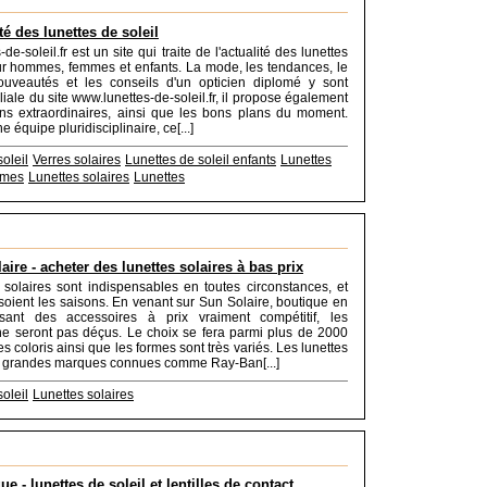
té des lunettes de soleil
-de-soleil.fr est un site qui traite de l'actualité des lunettes
ur hommes, femmes et enfants. La mode, les tendances, le
nouveautés et les conseils d'un opticien diplomé y sont
liale du site www.lunettes-de-soleil.fr, il propose également
ns extraordinaires, ainsi que les bons plans du moment.
 équipe pluridisciplinaire, ce[...]
oleil
Verres solaires
Lunettes de soleil enfants
Lunettes
mmes
Lunettes solaires
Lunettes
aire - acheter des lunettes solaires à bas prix
 solaires sont indispensables en toutes circonstances, et
soient les saisons. En venant sur Sun Solaire, boutique en
sant des accessoires à prix vraiment compétitif, les
ne seront pas déçus. Le choix se fera parmi plus de 2000
s coloris ainsi que les formes sont très variés. Les lunettes
es grandes marques connues comme Ray-Ban[...]
oleil
Lunettes solaires
e - lunettes de soleil et lentilles de contact