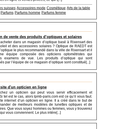
es suisses
Accessoires mode
Cosmétique
Arts de la table
Parfums
Parfums homme
Parfums femme
n de vente des produits d’optiques et solaires
 acheter dans un magasin d’optique basé à Rixensart des
soleil et des accessoires solaires ? Optique de RAEDT est
’optique le plus recommandé dans la ville de Rixensart et il
une équipe composée des opticiens optométristes qui
des examens de vue. Les produits d’optique qui sont
és par l’équipe de ce magasin d’optique sont constitué[...]
ite d'un opticien en ligne
chez un opticien qui peut vous servir efficacement et
i tel est le cas, alors lpmb-paris.com est ce qu’il vous faut.
site internet d’un opticien en ligne. Il a créé dans le but de
ander de meilleurs modèles de lunettes optiques et de
aires. Que vous soyez hommes ou femmes, vous y trouverez
qui vous conviennent. Le plus intére[...]