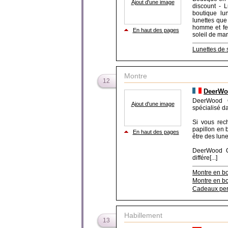
Ajout d'une image
discount - 
boutique lun
lunettes que
homme et fem
En haut des pages
soleil de ma
Lunettes de s
Montre
12
DeerWoo
DeerWood Or
Ajout d'une image
spécialisé d
Si vous rec
papillon en b
En haut des pages
être des lune
DeerWood Or
différe[...]
Montre en bo
Montre en b
Cadeaux per
Habillement
13