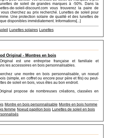
Lunettes de soleil de grandes marques à -50%. Dans la
ettes-de-soleil-discount.com vous trouverez la paire de
 vous cherchez au prix recherché. Lunettes de soleil pour
me. Une protection solaire de qualité et des lunettes de
rque disponibles immédiatement. Informations[...]
oleil
Lunettes solaires
Lunettes
d Original - Montres en bois
iginal est une entreprise française et familiale et
ans les accessoires en bois personnalisables.
herchez une montre en bois personnalisable, un noeud
ois (simple, en coffret ou encore pour père et fils) ou peut-
ttes de soleil en bois, vous êtes au bon endroit.
iginal propose de nombreuses créations, classées en
is
Montre en bois personnalisable
Montre en bois homme
ois femme
Noeud papillon bois
Lunettes de soleil en bois
sonnalisés