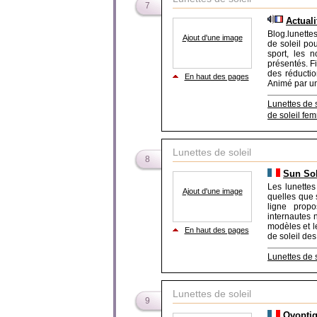
7
Actuali
Blog.lunettes
Ajout d'une image
de soleil po
sport, les 
présentés. Fi
des réductio
En haut des pages
Animé par une
Lunettes de s
de soleil fe
Lunettes de soleil
8
Sun Sol
Les lunettes
Ajout d'une image
quelles que 
ligne propo
internautes 
modèles et le
En haut des pages
de soleil d
Lunettes de s
Lunettes de soleil
9
Ovoptiqu