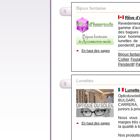
Bijoux fantaisie
1
Rêve d
Revedemerau
gamme d'acce
des bagues e
pour homme
lunettes de 
pendentif, pe
En haut des pages
Bijoux fantai
Collier
Foula
Pendentif
Pa
Lunettes
2
Lunette
Opticdusole
BULGARI,
CARRERA, P
juniors à pri
Nous vous p
marges très 
En haut des pages
la qualité à b
Nos produits 