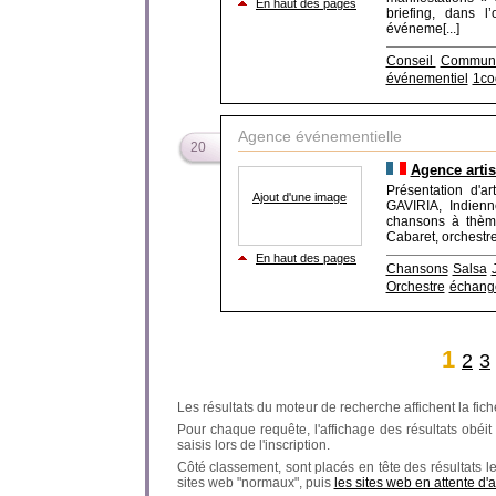
En haut des pages
briefing, dans l
événeme[...]
Conseil
Communi
événementiel
1co
Agence événementielle
20
Agence arti
Présentation d'
Ajout d'une image
GAVIRIA, Indien
chansons à thèm
Cabaret, orchestre 
En haut des pages
Chansons
Salsa
Orchestre
échange
1
2
3
Les résultats du moteur de recherche affichent la fich
Pour chaque requête, l'affichage des résultats obéit à
saisis lors de l'inscription.
Côté classement, sont placés en tête des résultats l
sites web "normaux", puis
les sites web en attente d'