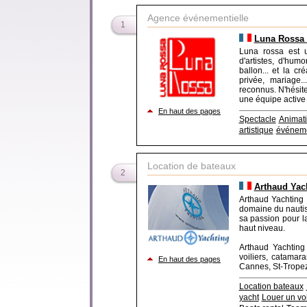
Agence événementielle
1
Luna Rossa -
Luna rossa est 
d'artistes, d'hum
ballon... et la c
privée, mariage.
reconnus. N'hésite
une équipe active p
En haut des pages
Spectacle
Animat
artistique
événeme
Location de bateaux
2
Arthaud Yach
Arthaud Yachting
domaine du nautis
sa passion pour la
haut niveau.
Arthaud Yachting
voiliers, catamar
En haut des pages
Cannes, St-Tropez..
Location bateaux
yacht
Louer un voi