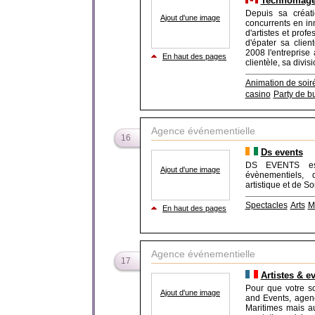
Technomage 
Depuis sa créat
Ajout d'une image
concurrents en in
d'artistes et pro
d'épater sa clien
2008 l'entreprise
En haut des pages
clientèle, sa divisi
Animation de soir
casino
Party de b
Agence événementielle
16
Ds events
DS EVENTS est 
Ajout d'une image
évènementiels, 
artistique et de So
Spectacles
Arts
M
En haut des pages
Agence événementielle
17
Artistes & e
Pour que votre s
Ajout d'une image
and Events, agen
Maritimes mais a