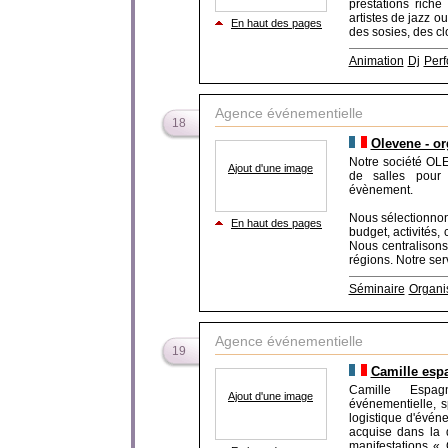
prestations rich
artistes de jazz o
En haut des pages
des sosies, des cl
Animation
Dj
Perf
Agence événementielle
18
Olevene - or
Notre société OLE
Ajout d'une image
de salles pour 
évènement.
Nous sélectionnon
En haut des pages
budget, activités,
Nous centralisons
régions. Notre serv
Séminaire
Organi
Agence événementielle
19
Camille esp
Camille Espag
Ajout d'une image
événementielle, s
logistique d'évén
acquise dans la d
manifestations «