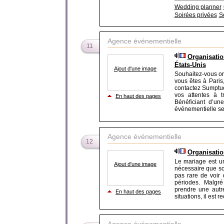
Wedding planner
Soirées privées
S
Agence événementielle
11
Organisatio
États-Unis
Ajout d'une image
Souhaitez-vous org
vous êtes à Paris
contactez Sumptu
vos attentes à 
En haut des pages
Bénéficiant d’un
événementielle se 
Agence événementielle
12
Organisatio
Le mariage est un
Ajout d'une image
nécessaire que son
pas rare de voir
périodes. Malgré 
prendre une autre
En haut des pages
situations, il est r