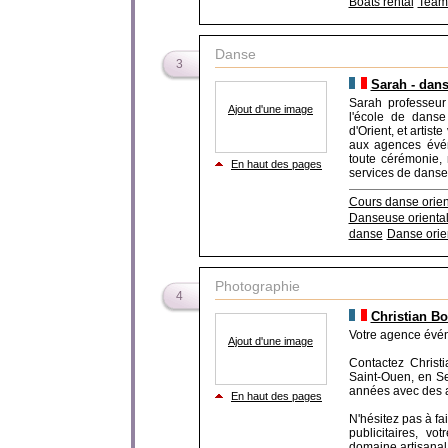
Boats rental
Team 
Danse
3
Sarah - dans
Sarah professeur
Ajout d'une image
l'école de danse
d'Orient, et artis
aux agences événe
toute cérémonie, 
En haut des pages
services de danse 
Cours danse orien
Danseuse orienta
danse
Danse orie
Photographie
4
Christian B
Votre agence évén
Ajout d'une image
Contactez Christ
Saint-Ouen, en Se
années avec des 
En haut des pages
N'hésitez pas à fa
publicitaires, v
domaine artisanal, 