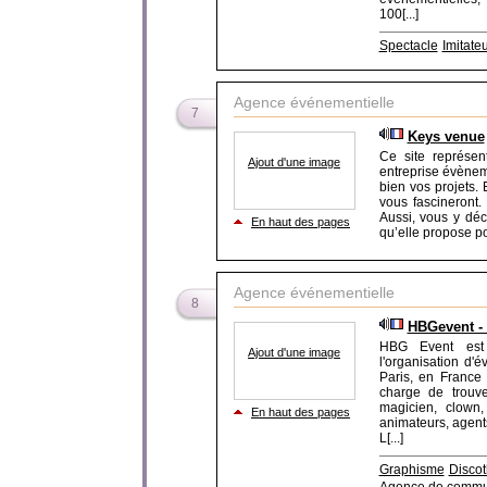
100[...]
Spectacle
Imitate
Agence événementielle
7
Keys venue
Ce site représen
Ajout d'une image
entreprise évène
bien vos projets. 
vous fascineront
Aussi, vous y déc
En haut des pages
qu’elle propose po
Agence événementielle
8
HBGevent -
HBG Event est 
Ajout d'une image
l'organisation d'
Paris, en France
charge de trouver
magicien, clown,
En haut des pages
animateurs, agents
L[...]
Graphisme
Disco