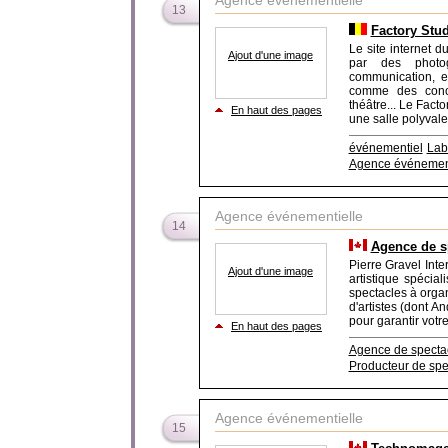
Agence événementielle
13
Factory Stu
Le site internet d
Ajout d'une image
par des photog
communication, e
comme des conce
théâtre... Le Fact
En haut des pages
une salle polyvale
événementiel
Lab
Agence événement
Agence événementielle
14
Agence de s
Pierre Gravel Int
Ajout d'une image
artistique spécia
spectacles à orga
d'artistes (dont A
pour garantir votr
En haut des pages
Agence de specta
Producteur de spe
Agence événementielle
15