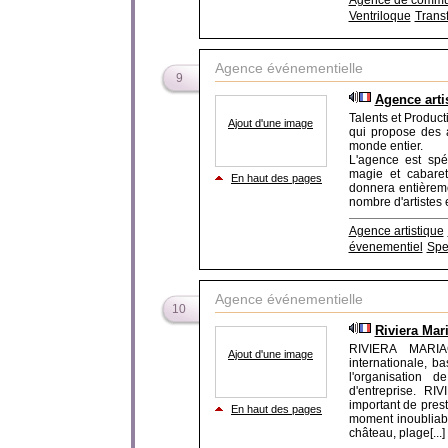
Agence de commun
Ventriloque
Trans
Agence événementielle
9
Agence arti
Talents et Product
Ajout d'une image
qui propose des a
monde entier.
L'agence est spéc
magie et cabaret
En haut des pages
donnera entièreme
nombre d'artistes e
Agence artistique
évenementiel
Spe
Agence événementielle
10
Riviera Mar
RIVIERA MARIA
Ajout d'une image
internationale, b
l'organisation 
d'entreprise. R
important de pres
En haut des pages
moment inoubliabl
château, plage[...]