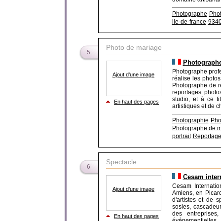
Photographe
Pho
ile-de-france
934
Photo de mariage
5
Photographe 
Photographe profe
Ajout d'une image
réalise les photo
Photographe de re
reportages phot
studio, et à ce ti
En haut des pages
artistiques et de c
Photographie
Pho
Photographe de 
portrait
Reportage
Spectacle
6
Cesam inter
Cesam Internatio
Ajout d'une image
Amiens, en Picard
d'artistes et de 
sosies, cascadeur
des entreprises
En haut des pages
événementielles