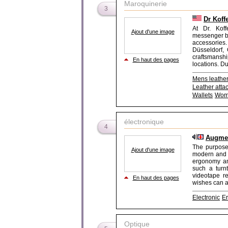
Maroquinerie
3
Dr Koffe
At Dr. Koff
Ajout d'une image
messenger ba
accessories
Düsseldorf, 
craftsmanshi
En haut des pages
locations. Du
Mens leathe
Leather atta
Wallets
Wome
électronique
4
Augmen
The purpose 
Ajout d'une image
modern and p
ergonomy an
such a turn
videotape r
En haut des pages
wishes can as
Electronic
E
Optique