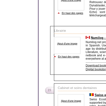
Ajout d'une image
Retrouvez d
Dynablaster,
Pour y jouer
Echo) sont 
En haut des pages
téléchargeab
Librairie
Numilog -
Numilog.net pro
Ajout d'une image
in Spanish. Use
age by distribu
Literature, sci
netbook and e-
En haut des pages
everywhere at an
Download book
Digital booksto
Cabinet et soins dentaires
15
Swiss 
Swiss Ecode
Ajout d'une image
supported by 