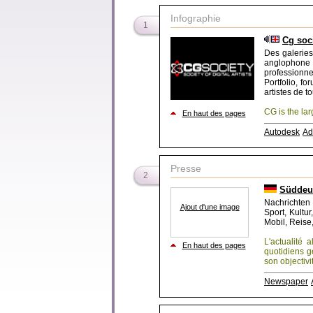
Infographie
1
Cg soc
Des galeries
anglophone
professionn
Portfolio, fo
artistes de t
CG is the lar
En haut des pages
Autodesk
Ad
Presse
2
Süddeu
Nachrichten 
Ajout d'une image
Sport, Kultu
Mobil, Reise
L'actualité 
En haut des pages
quotidiens 
son objectivit
Newspaper