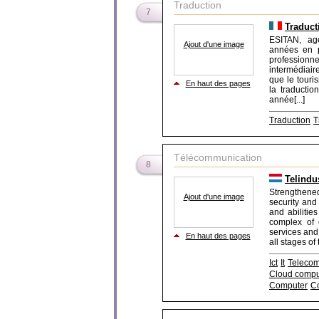
Traduction
7
Traduct
ESITAN, ag
Ajout d'une image
années en p
professionn
intermédiair
que le touri
En haut des pages
la traducti
année[...]
Traduction
T
Télécommunication
8
Telind
Strengthened
Ajout d'une image
security and
and abilitie
complex of 
services and 
En haut des pages
all stages of 
Ict
It
Telecom
Cloud compu
Computer
Co