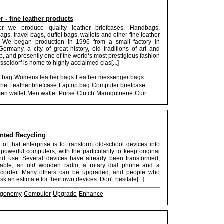
r - fine leather products
er we produce quality leather briefcases, Handbags,
gs, travel bags, duffel bags, wallets and other fine leather
. We began production in 1996 from a small factory in
Germany, a city of great history, old traditions of art and
p, and presently one of the world‘s most prestigious fashion
sseldorf is home to highly acclaimed clas[...]
r bag
Womens leather bags
Leather messenger bags
che
Leather briefcase
Laptop bag
Computer briefcase
n wallet
Men wallet
Purse
Clutch
Maroquinerie
Cuir
ted Recycling
of that enterprise is to transform old-school devices into
owerful computers, with the particularity to keep original
d use. Several devices have already been transformed,
table, an old wooden radio, a rotary dial phone and a
ecorder. Many others can be upgraded, and people who
k an estimate for their own devices. Don't hesitate[...]
rgonomy
Computer
Upgrade
Enhance