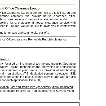
nd Office Clearance London
fice Clearance Ltd from London, we are fully insured and
earance company. We provide house clearance, office
ubbish clearance, and we provide removals in London.
looking for a professional house clearance service with
rices in London, we would like to invite you to contact with
.
g for private and commercial custo[...]
ance
Office clearance
Removals
Rubbish clearance
Hosting
any focused on the Internet technology industry. Operating
NetcroHosting Technology and Innovation in professional
rvers tailored to your needs, is a provider of web hosting
main registration, VPS, dedicated servers, colocation, SSL
 always providing the best customer service and with a quick
for each application. It is a 10[...]
tration
Fast and stable kvm vps servers
Miami dedicated
enter miami
Positive ssl
Dedicated servers
Servers
Miami