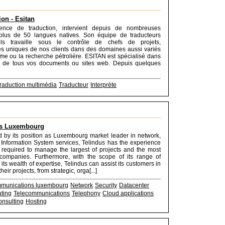
ion - Esitan
ence de traduction, intervient depuis de nombreuses
lus de 50 langues natives. Son équipe de traducteurs
els travaille sous le contrôle de chefs de projets,
es uniques de nos clients dans des domaines aussi variés
sme ou la recherche pétrolière. ESITAN est spécialisé dans
on de tous vos documents ou sites web. Depuis quelques
raduction multimédia
Traducteur
Interprète
us Luxembourg
 by its position as Luxembourg market leader in network,
 Information System services, Telindus has the experience
s required to manage the largest of projects and the most
companies. Furthermore, with the scope of its range of
its wealth of expertise, Telindus can assist its customers in
their projects, from strategic, orga[...]
munications luxembourg
Network
Security
Datacenter
ting
Telecommunications
Telephony
Cloud applications
nsulting
Hosting