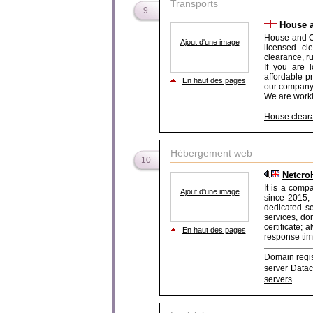
Transports
9
House a
House and Of
Ajout d'une image
licensed cl
clearance, r
If you are 
affordable p
En haut des pages
our company
We are workin
House clear
Hébergement web
10
Netcro
It is a comp
Ajout d'une image
since 2015, 
dedicated se
services, do
certificate;
En haut des pages
response time 
Domain regis
server
Datac
servers