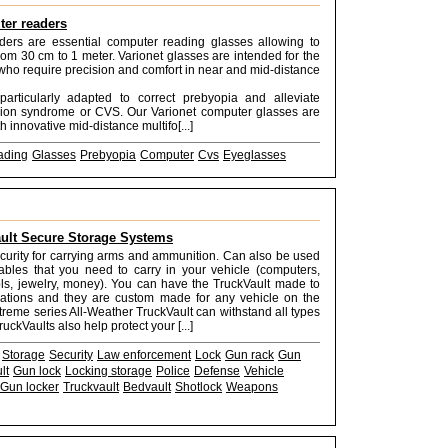
er readers
ders are essential computer reading glasses allowing to
from 30 cm to 1 meter. Varionet glasses are intended for the
ho require precision and comfort in near and mid-distance
particularly adapted to correct prebyopia and alleviate
sion syndrome or CVS. Our Varionet computer glasses are
 innovative mid-distance multifo[...]
ading
Glasses
Prebyopia
Computer
Cvs
Eyeglasses
ult Secure Storage Systems
ecurity for carrying arms and ammunition. Can also be used
ables that you need to carry in your vehicle (computers,
ls, jewelry, money). You can have the TruckVault made to
cations and they are custom made for any vehicle on the
treme series All-Weather TruckVault can withstand all types
ruckVaults also help protect your [...]
Storage
Security
Law enforcement
Lock
Gun rack
Gun
lt
Gun lock
Locking storage
Police
Defense
Vehicle
Gun locker
Truckvault
Bedvault
Shotlock
Weapons