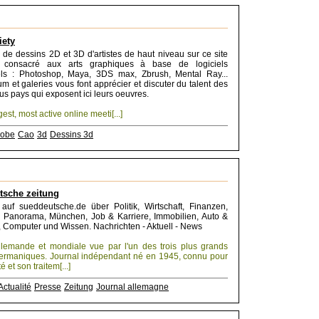
iety
 de dessins 2D et 3D d'artistes de haut niveau sur ce site
 consacré aux arts graphiques à base de logiciels
els : Photoshop, Maya, 3DS max, Zbrush, Mental Ray...
rum et galeries vous font apprécier et discuter du talent des
ous pays qui exposent ici leurs oeuvres.
gest, most active online meeti[...]
obe
Cao
3d
Dessins 3d
tsche zeitung
auf sueddeutsche.de über Politik, Wirtschaft, Finanzen,
r, Panorama, München, Job & Karriere, Immobilien, Auto &
, Computer und Wissen. Nachrichten - Aktuell - News
allemande et mondiale vue par l'un des trois plus grands
germaniques. Journal indépendant né en 1945, connu pour
é et son traitem[...]
Actualité
Presse
Zeitung
Journal allemagne