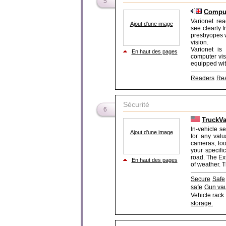
5
Comput
Varionet rea
Ajout d'une image
see clearly 
presbyopes w
vision.
Varionet is 
En haut des pages
computer vi
equipped with
Readers
Re
Sécurité
6
TruckVa
In-vehicle s
Ajout d'une image
for any valu
cameras, too
your specifi
road. The Ex
En haut des pages
of weather. T
Secure
Safe
safe
Gun vau
Vehicle rack
storage.