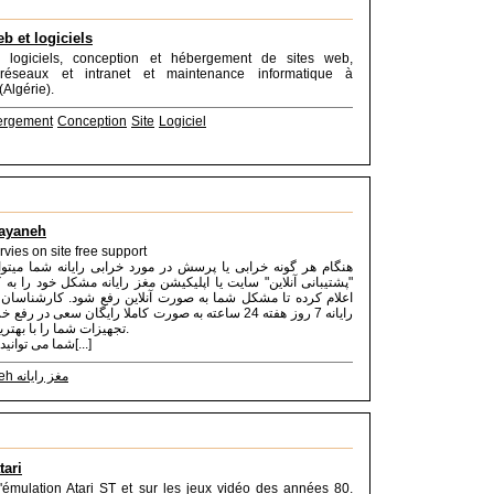
b et logiciels
 logiciels, conception et hébergement de sites web,
n réseaux et intranet et maintenance informatique à
(Algérie).
ergement
Conception
Site
Logiciel
ayaneh
vies on site free support
هنگام هر گونه خرابی یا پرسش در مورد خرابی رایانه شما میتو
پشتیبانی آنلاین" سایت یا اپلیکیشن مغز رایانه مشکل خود را به 
اعلام کرده تا مشکل شما به صورت آنلاین رفع شود. کارشناسان 
رایانه 7 روز هفته 24 ساعته به صورت کاملا رایگان سعی در 
تجهیزات شما را با بهترین کیفیت دارند.
شما می توانید بدون محدودی[...]
Maghzrayaneh مغز رایانه
tari
l'émulation Atari ST et sur les jeux vidéo des années 80.