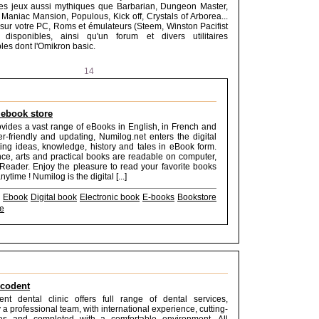
es jeux aussi mythiques que Barbarian, Dungeon Master,
 Maniac Mansion, Populous, Kick off, Crystals of Arborea...
 sur votre PC, Roms et émulateurs (Steem, Winston Pacifist
disponibles, ainsi qu'un forum et divers utilitaires
les dont l'Omikron basic.
14
 ebook store
vides a vast range of eBooks in English, in French and
r-friendly and updating, Numilog.net enters the digital
ting ideas, knowledge, history and tales in eBook form.
ence, arts and practical books are readable on computer,
Reader. Enjoy the pleasure to read your favorite books
ytime ! Numilog is the digital [...]
Ebook
Digital book
Electronic book
E-books
Bookstore
re
ecodent
nt dental clinic offers full range of dental services,
a professional team, with international experience, cutting-