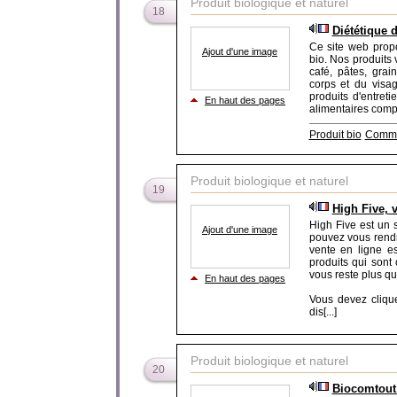
Produit biologique et naturel
18
Diététique
Ce site web propo
Ajout d'une image
bio. Nos produits 
café, pâtes, grai
corps et du visag
produits d'entret
En haut des pages
alimentaires compo
Produit bio
Comme
Produit biologique et naturel
19
High Five, 
High Five est un 
Ajout d'une image
pouvez vous rendr
vente en ligne es
produits qui sont 
vous reste plus qu
En haut des pages
Vous devez cliquer
dis[...]
Produit biologique et naturel
20
Biocomtout 