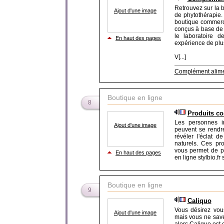
Retrouvez sur la b
Ajout d'une image
de phytothérapie. 
boutique commerc
conçus à base de 
le laboratoire 
En haut des pages
expérience de plu
V[...]
Complément alime
Boutique en ligne
8
Produits co
Les personnes in
Ajout d'une image
peuvent se rendre
révéler l'éclat 
naturels. Ces pro
vous permet de p
En haut des pages
en ligne stylbio.fr
Boutique en ligne
9
Caliquo
Vous désirez vous
Ajout d'une image
mais vous ne savez