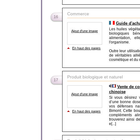
Commerce
16
Guide d'acha
Les huiles végét
Ajout d'une image
biologiques bé
alimentation, e
l'organisme.
En haut des pages
Outre leur utilisa
de véritables all
cosmétique et du 
Produit biologique et naturel
17
Vente de c
chinoise
Ajout d'une image
Si vous désirez 
d’une bonne dose 
vos défenses nat
Bimont. Cette bou
En haut des pages
compléments ali
trouverez ainsi d
e[...]