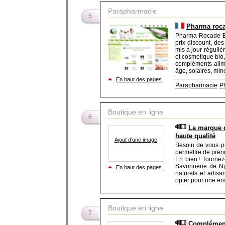
Parapharmacie
5
Pharma roca
Pharma-Rocade-Be
prix discount, de
mis à jour réguli
et cosmétique bio,
compléments alime
âge, solaires, mince
En haut des pages
Parapharmacie
P
Boutique en ligne
6
La marque d
haute qualité
Ajout d'une image
Besoin de vous p
permettre de prend
Eh bien ! Tourne
Savonnerie de Nyo
En haut des pages
naturels et artis
opter pour une ens
Boutique en ligne
7
Complément