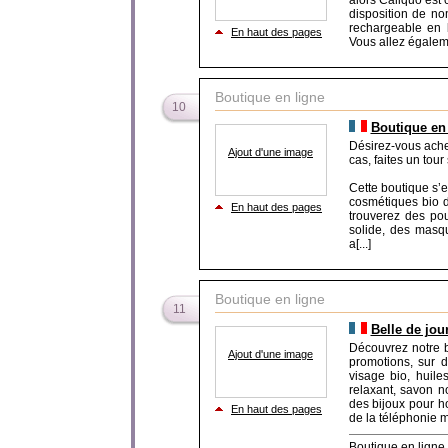
alors Caliquo est c
disposition de no
rechargeable en 
En haut des pages
Vous allez égalemen
Boutique en ligne
10
Boutique en
Désirez-vous ache
Ajout d'une image
cas, faites un tour 
Cette boutique s’
cosmétiques bio d
En haut des pages
trouverez des po
solide, des masqu
a[...]
Boutique en ligne
11
Belle de jou
Découvrez notre b
Ajout d'une image
promotions, sur 
visage bio, huile
relaxant, savon no
des bijoux pour h
En haut des pages
de la téléphonie mo
Boutique en ligne