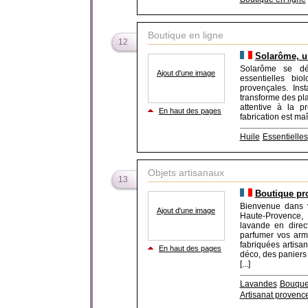
Boutique en ligne
12
Solarôme, un
Solarôme se dém
Ajout d'une image
essentielles bio
provençales. Insta
transforme des pl
attentive à la p
En haut des pages
fabrication est maît
Huile
Essentielles
Objets artisanaux
13
Boutique pro
Bienvenue dans v
Ajout d'une image
Haute-Provence,
lavande en direct
parfumer vos armo
fabriquées artisa
En haut des pages
déco, des paniers
[...]
Lavandes
Bouque
Artisanat provenc