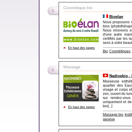
Cosmétique bio
1
Bioelan
Nous proposons d
bios (phytothéra
Nous innovons en
d'une autre mani
certifiés par les
sens à votre beaut
En haut des pages
Bio
Cosmétiques
Massage
2
Nadinebio -
Masseuse esthét
quartier des Eau
visage et corps 
zen, ouvert du lun
sur rendez-vous
uniquement et de 
bio[...]
En haut des pages
Massage bio
Inst
genève