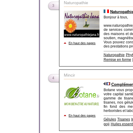
Naturopathie
3
Naturopathi
Bonjour à tous,
www.naturopathiej
de services comm
des maisons et de
soutien, magnétism
Vous pouvez consu
En haut des pages
des prestations pr
Naturopathie
Phyt
Remise en forme
Mincir
4
Complément
Botane vous propo
votre capital san
gamme de tisane
tisanes, nos gélul
fin fond des me
herboristes et labor
En haut des pages
Gélules
Tisanes
I
goji
Huiles essent