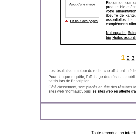
Biocomtout.com es
Ajout d'une image
produits bio et éc
votre alimentatio
(beurre de karité
essentielles bio
En haut des pages
compléments alimen
Naturopathe
Soin
bio
Huiles essenti
1
2
3
Les résultats du moteur de recherche affichent la fich
Pour chaque requête, l'affichage des résultats obéit à
saisis lors de l'inscription.
Côté classement, sont placés en tête des résultats l
sites web "normaux", puis
les sites web en attente d'
Toute reproduction in