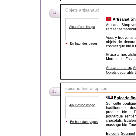
Objets artisanaux
14
Artisanat Sh
Artisanat Shop vou
Ajout d'une image
l'artisanat maroca
Vous y trouverez 
objets de décora
En haut des pages
cosmétique bio à 
Grâce à nos ateli
Marrakech, Essaouir
Artisanat maroc
A
Objets décoratifs
épicerie fine et épices
15
Epicerie fin
Sur cette boutiqu
Ajout d'une image
traditionnelle, d
produits bio : T
poutargue (entièr
chocolats. Egalem
En haut des pages
massage bio. Tous 
Epicerie
Gourmet