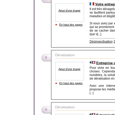
Votre entrep
Il est très désagr
Ajout d'une image
se faufilent parto
maladies et dégâts
Si vous avez par 
En haut des pages
qui se promènent 
de se cacher dan
que v[...]
Désinsectisation
D
Dératisation
8
Entreprise d
Pour vivre en to
Ajout d'une image
choses. Cependan
nuisibles, la solu
de dératisation et
En haut des pages
Avec une interve
propose les meille
[...]
Dératisation
9