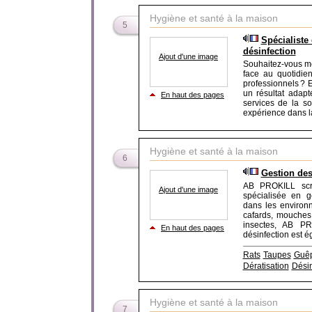
Hygiène et santé à la maison
5
Spécialiste 
désinfection
Ajout d'une image
Souhaitez-vous met
face au quotidie
professionnels ? 
un résultat adap
En haut des pages
services de la so
expérience dans la 
Hygiène et santé à la maison
6
Gestion des
AB PROKILL scr
Ajout d'une image
spécialisée en ge
dans les environn
cafards, mouches,
insectes, AB PR
En haut des pages
désinfection est ég
Rats
Taupes
Guê
Dératisation
Désin
Hygiène et santé à la maison
7