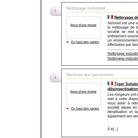
Nettoyage industriel
3
Nettoyage d
Aeronet est une e
Ajout d'une image
le nettoyage de b
société se met q
entreprises soucie
un environnement
En haut des pages
effectuées par des 
Nettoyage industri
Nettoyage industri
Services aux personnes
4
Tiger Soluti
désinsectisatio
Ajout d'une image
Les rongeurs ont e
met à votre dispo
vous aider à retr
société située en
En haut des pages
dératisation et l
également ses ser
À tr[...]