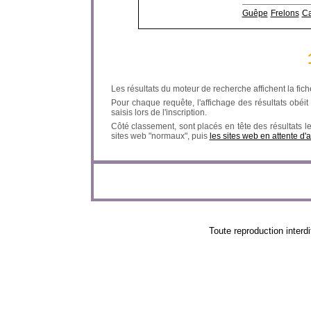
Guêpe
Frelons
Ca
Les résultats du moteur de recherche affichent la fich
Pour chaque requête, l'affichage des résultats obéit à
saisis lors de l'inscription.
Côté classement, sont placés en tête des résultats l
sites web "normaux", puis
les sites web en attente d'
Toute reproduction in