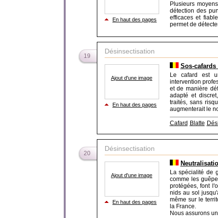
Plusieurs moyens
détection des puna
efficaces et fiab
En haut des pages
permet de détecter
Désinsectisation
19
Sos-cafards 
Le cafard est u
Ajout d'une image
intervention prof
et de manière défi
adapté et discret
traités, sans ris
En haut des pages
augmenterait le no
Cafard
Blatte
Dési
Désinsectisation
20
Neutralisati
La spécialité de 
Ajout d'une image
comme les guêpes,
protégées, font l
nids au sol jusqu'
même sur le terri
En haut des pages
la France.
Nous assurons un t