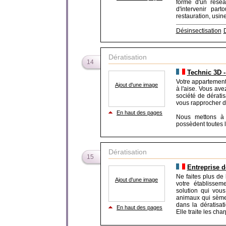
forme d'un résea
d'intervenir par
restauration, usines
Désinsectisation
D
Dératisation
14
Technic 3D -
Votre appartement
Ajout d'une image
à l'aise. Vous ave
société de dérat
vous rapprocher de
En haut des pages
Nous mettons à v
possèdent toutes le
Dératisation
15
Entreprise d
Ne faites plus de
Ajout d'une image
votre établissem
solution qui vous
animaux qui sèmen
dans la dératisat
En haut des pages
Elle traite les cha