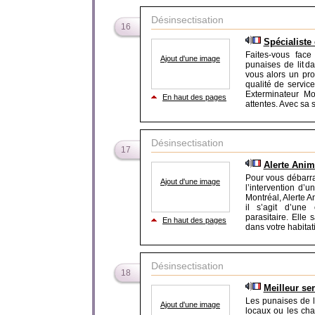
Désinsectisation
16
Spécialiste
Faites-vous face
Ajout d'une image
punaises de lit 
vous alors un pro
qualité de servic
Exterminateur Mo
En haut des pages
attentes. Avec sa s
Désinsectisation
17
Alerte Anim
Pour vous débarra
Ajout d'une image
l’intervention d’
Montréal, Alerte An
il s’agit d’une 
parasitaire. Elle
En haut des pages
dans votre habitat
Désinsectisation
18
Meilleur se
Les punaises de l
Ajout d'une image
locaux ou les cha