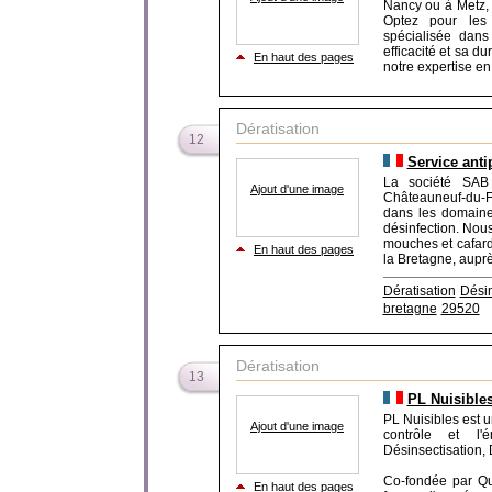
Nancy ou à Metz, 
Optez pour les 
spécialisée dans
efficacité et sa d
En haut des pages
notre expertise en
Dératisation
12
Service anti
La société SAB 
Ajout d'une image
Châteauneuf-du-Fa
dans les domaines
désinfection. Nous 
mouches et cafard
En haut des pages
la Bretagne, auprès
Dératisation
Désin
bretagne
29520
Dératisation
13
PL Nuisible
PL Nuisibles est u
Ajout d'une image
contrôle et l'é
Désinsectisation, 
Co-fondée par Qu
En haut des pages