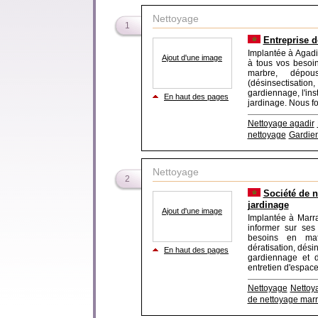
Nettoyage
1
Entreprise d
Implantée à Agadi
Ajout d'une image
à tous vos besoi
marbre, dépouss
(désinsectisatio
gardiennage, l'ins
En haut des pages
jardinage. Nous fou
Nettoyage agadir
nettoyage
Gardie
Nettoyage
2
Société de n
jardinage
Ajout d'une image
Implantée à Marr
informer sur ses
besoins en mati
dératisation, dési
En haut des pages
gardiennage et 
entretien d'espaces
Nettoyage
Nettoy
de nettoyage mar