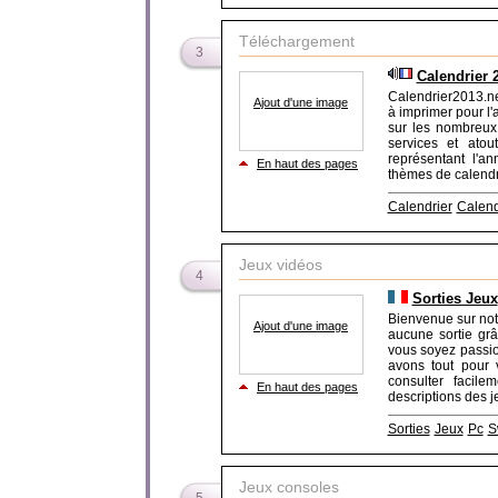
Téléchargement
3
Calendrier 
Calendrier2013.net
Ajout d'une image
à imprimer pour l'
sur les nombreux 
services et atou
représentant l'a
En haut des pages
thèmes de calendri
Calendrier
Calend
Jeux vidéos
4
Sorties Jeux
Bienvenue sur not
Ajout d'une image
aucune sortie gr
vous soyez passio
avons tout pour 
consulter facile
En haut des pages
descriptions des je
Sorties
Jeux
Pc
S
Jeux consoles