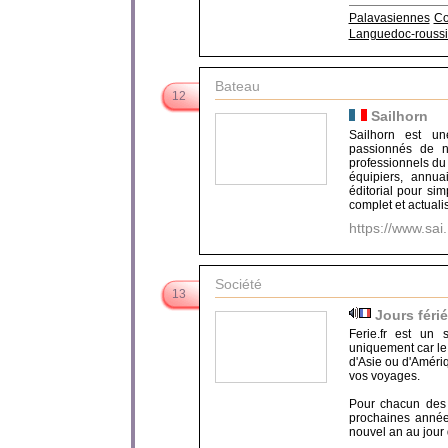
Palavasiennes
Co
Languedoc-roussi
Bateau
12
Sailhorn
Sailhorn est un
passionnés de n
professionnels du 
équipiers, annua
éditorial pour si
complet et actualis
https://www.sai.
Société
13
Jours féri
Ferie.fr est un
uniquement car le 
d'Asie ou d'Améri
vos voyages.
Pour chacun des 
prochaines années
nouvel an au jour d