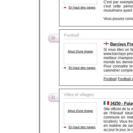
C'est par exemp
c'est cette péri
En haut des pages
musulmans ayant u
Vous pouvez consult
Football
10
Barclays Pr
Si vous êtes un fa
Ajout d'une image
www.barclays-prem
meilleur champion
monde les dernièr
Pour connaitre le
En haut des pages
calendrier complet 
Football
Football 
Villes et villages
11
34250 - Palav
Site officiel de l
Ajout d'une image
de l'Hérault sit
commune en matiè
location). Vous tr
en matière de sant
En haut des pages
au jour le jour, le 