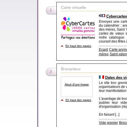
Carte virtuelle
1
Cybercartes
Envoyez une carte
du calendrier : ann
des mères, Saint 
cartes de vœux s
notre catalogue.
courant des fêtes 
En haut des pages
Ecard
Carte anniv
mères
Saint valen
Brocanteur
2
Dates des vi
Le site troc greni
Ajout d'une image
organisateurs de v
leur manifestation 
L'avantage de troc
En haut des pages
publier leur vid
d'organisation (ré
En faisant [...]
Vide grenier
Broc