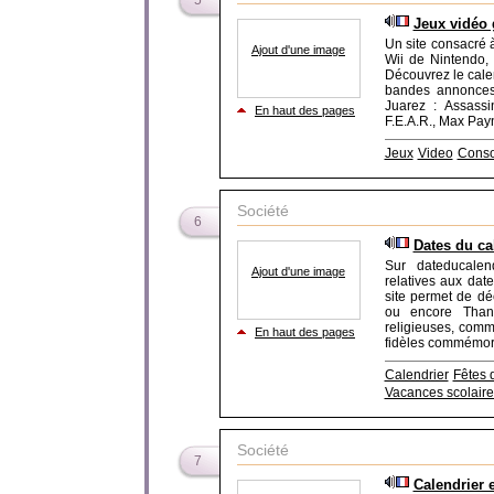
5
Jeux vidéo
Un site consacré à
Ajout d'une image
Wii de Nintendo,
Découvrez le calen
bandes annonces 
Juarez : Assassi
En haut des pages
F.E.A.R., Max Payn
Jeux
Video
Conso
Société
6
Dates du ca
Sur dateducalen
Ajout d'une image
relatives aux date
site permet de déc
ou encore Thank
religieuses, comm
En haut des pages
fidèles commémorent
Calendrier
Fêtes 
Vacances scolaire
Société
7
Calendrier 