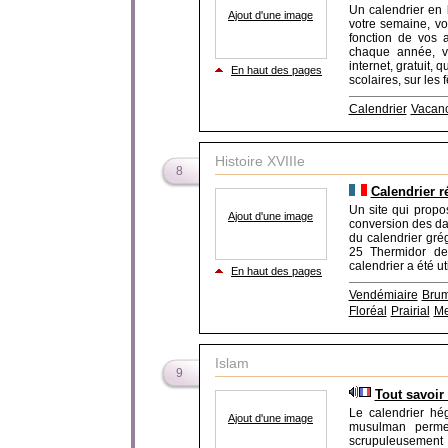
Un calendrier en l
Ajout d'une image
votre semaine, vo
fonction de vos a
chaque année, v
internet, gratuit,
En haut des pages
scolaires, sur les f
Calendrier
Vacanc
Histoire XVIIIe
8
Calendrier r
Un site qui propos
Ajout d'une image
conversion des dat
du calendrier grég
25 Thermidor de 
calendrier a été u
En haut des pages
Vendémiaire
Brum
Floréal
Prairial
Me
Islam
9
Tout savoir 
Le calendrier hég
Ajout d'une image
musulman permet
scrupuleusement 