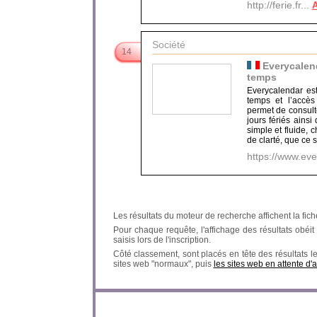
http://ferie.fr...
A
Société
14
Everycalend
temps
Everycalendar est
temps et l’accès
permet de consult
jours fériés ains
simple et fluide, c
de clarté, que ce 
https://www.eve
Les résultats du moteur de recherche affichent la fich
Pour chaque requête, l'affichage des résultats obéit à
saisis lors de l'inscription.
Côté classement, sont placés en tête des résultats l
sites web "normaux", puis
les sites web en attente d'