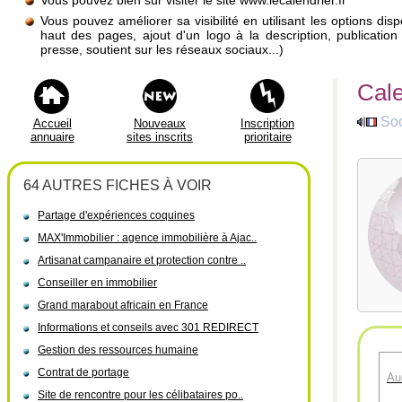
Vous pouvez bien sûr visiter le site www.lecalendrier.fr
Vous pouvez améliorer sa visibilité en utilisant les options di
haut des pages, ajout d'un logo à la description, publicati
presse, soutient sur les réseaux sociaux...)
Cale
Soc
Accueil
Nouveaux
Inscription
annuaire
sites inscrits
prioritaire
64 AUTRES FICHES À VOIR
Partage d'expériences coquines
MAX'Immobilier : agence immobilière à Ajac..
Artisanat campanaire et protection contre ..
Conseiller en immobilier
Grand marabout africain en France
Informations et conseils avec 301 REDIRECT
Gestion des ressources humaine
Contrat de portage
Au
Site de rencontre pour les célibataires po..