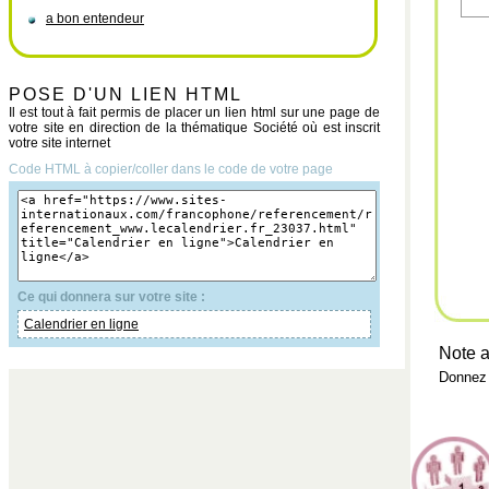
a bon entendeur
POSE D'UN LIEN HTML
Il est tout à fait permis de placer un lien html sur une page de
votre site en direction de la thématique Société où est inscrit
votre site internet
Code HTML à copier/coller dans le code de votre page
Ce qui donnera sur votre site :
Calendrier en ligne
Note a
Donnez 