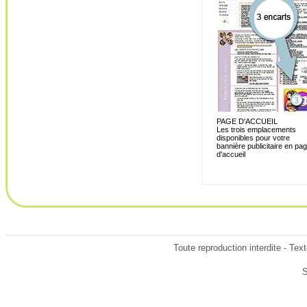
PAGE D'ACCUEIL
Les trois emplacements
disponibles pour votre
bannière publicitaire en pa
d'accueil
Toute reproduction interdite - Tex
S