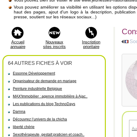
Vous pouvez bien sûr visiter le site www.jeunesses-nationalistes
Vous pouvez améliorer sa visibilité en utilisant les options di
haut des pages, ajout d'un logo à la description, publicati
presse, soutient sur les réseaux sociaux...)
Cons
Soc
Accueil
Nouveaux
Inscription
annuaire
sites inscrits
prioritaire
64 AUTRES FICHES À VOIR
Essonne Développement
Organisateur de demande en mariage
Peinture industrielle Belgique
MAX'Immobilier : agence immobilière à Ajac..
Les publications du blog TechnoDays
Darnna
Découvrez l’univers de la chicha
liberté chérie
Au
Sexothérapeute, gestalt praticien et coach..