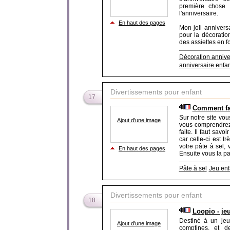
première chose q
l'anniversaire.
En haut des pages
Mon joli annivers
pour la décoratio
des assiettes en fo
Décoration annive
anniversaire enfan
Divertissements pour enfant
17
Comment fai
Sur notre site vou
Ajout d'une image
vous comprendrez 
faite. Il faut sav
car celle-ci est t
votre pâte à sel, 
En haut des pages
Ensuite vous la pas
Pâte à sel
Jeu enf
Divertissements pour enfant
18
Loopio - je
Destiné à un jeu
Ajout d'une image
comptines, et d