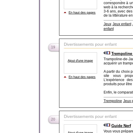
correspondre à un
web à la recherch
3-6 ans, avec des 
En haut des pages
de la littérature e
Jeux
Jeux enfant
enfant
Divertissements pour enfant
19
Trempoline 
Trampoline-de-Ja
Ajout d'une image
acquérir un trampo
A partir du choix 
site vous prop
En haut des pages
L'expérience des 
produits pour être 
Enfin, le comparate
Trempoline
Jeux p
Divertissements pour enfant
20
Guide Nerf
Vous vous préparez
Ajout d'une image