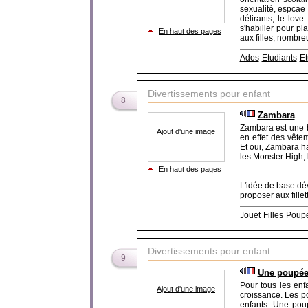
sexualité, espcae 
délirants, le love
s'habiller pour p
En haut des pages
aux filles, nombre
Ados
Etudiants
E
Divertissements pour enfant
8
Zambara
Zambara est une b
Ajout d'une image
en effet des vêtem
Et oui, Zambara h
les Monster High, 
En haut des pages
L'idée de base dé
proposer aux fille
Jouet
Filles
Poup
Divertissements pour enfant
9
Une poupée 
Pour tous les enf
Ajout d'une image
croissance. Les p
enfants. Une pou