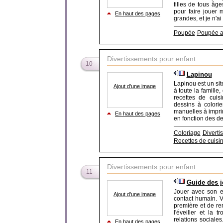
filles de tous âg
pour faire jouer 
En haut des pages
grandes, et je n'ai
Poupée
Poupée a
Divertissements pour enfant
10
Lapinou
Lapinou est un sit
Ajout d'une image
à toute la famille,
recettes de cuis
dessins à colori
manuelles à impri
En haut des pages
en fonction des dem
Coloriage
Diverti
Recettes de cuisi
Divertissements pour enfant
11
Guide des je
Jouer avec son en
Ajout d'une image
contact humain. V
première et de ren
l'éveiller et la 
relations sociale
En haut des pages