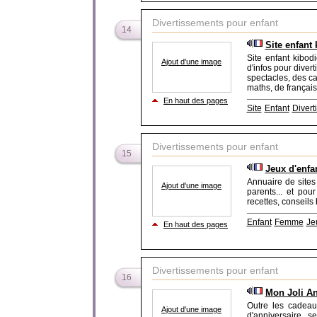
Divertissements pour enfant
14
Site enfant
Site enfant kibodi
Ajout d'une image
d'infos pour diver
spectacles, des c
maths, de français
En haut des pages
Site
Enfant
Diverti
Divertissements pour enfant
15
Jeux d'enfa
Annuaire de sites 
Ajout d'une image
parents... et po
recettes, conseils 
Enfant
Femme
Je
En haut des pages
Divertissements pour enfant
16
Mon Joli An
Outre les cadeaux
Ajout d'une image
d'anniversaire se