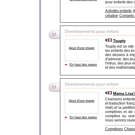
pour enfants des co
Activités enfants
A
créative
Conseils 
Divertissements pour enfant
12
Toupty
Toupty est un site
Ajout d'une image
les enfants des éc
des dessins à imp
d'adresse, des jeux
l'intrus, des jeux 
En haut des pages
et des mathématiq
Divertissements pour enfant
13
Mama Lisa's
Chansons enfantin
Ajout d'une image
et traduction fra
midi) et la partit
comptines et de 
comptine ou une 
En haut des pages
nous serions ravies
Comptines
Chans