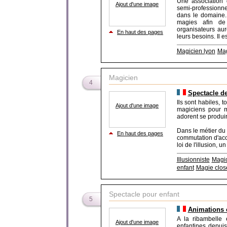
Une association
Ajout d'une image
semi-professionn
dans le domaine. 
magies afin de 
organisateurs aur
En haut des pages
leurs besoins. Il e
Magicien lyon
Mag
Magicien
4
Spectacle d
Ils sont habiles, t
Ajout d'une image
magiciens pour ma
adorent se produir
Dans le métier d
En haut des pages
commutation d'acce
loi de l'illusion, u
Illusionniste
Magic
enfant
Magie clos
Spectacle pour enfant
5
Animations 
A la ribambelle 
Ajout d'une image
enfantines depui