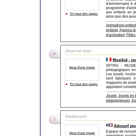
d'anniversaire à 
programme d'anima
aux enfants en pr
En haut des pages
ainsi que des jeux
Animations enfant
enfants
Agence év
d'animation
Fêtes
Jouet en bois
6
Musikid - jo
SPYRA - MUSIKID
Ajout d'une image
pédagogiques en b
Les jouets, hoche
sont fabriqués e
magasins de jouets
En haut des pages
apportant conseils
Jouets
Jouets en 
pédagogiques
Jo
Adolescent
7
Adosurf jeu
Espace de rencont
Ajout d'une image
orientation scola