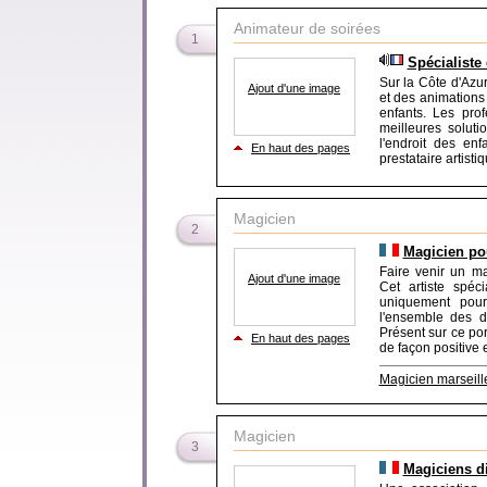
Animateur de soirées
1
Spécialiste 
Sur la Côte d'Azur
Ajout d'une image
et des animations
enfants. Les prof
meilleures solut
l'endroit des en
En haut des pages
prestataire artisti
Magicien
2
Magicien po
Faire venir un ma
Ajout d'une image
Cet artiste spéc
uniquement pour
l'ensemble des d
Présent sur ce por
En haut des pages
de façon positive e
Magicien marseill
Magicien
3
Magiciens d