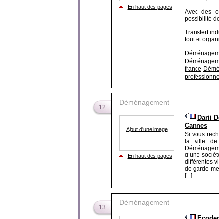
En haut des pages
Avec des of
possibilité 
Transfert in
tout et organi
Déménageme
Déménageme
france
Démé
professionne
Déménagement
12
Darii 
Cannes
Ajout d'une image
Si vous rec
la ville d
Déménagement
d’une socié
En haut des pages
différentes v
de garde-me
[...]
Déménagement
13
Ecodem