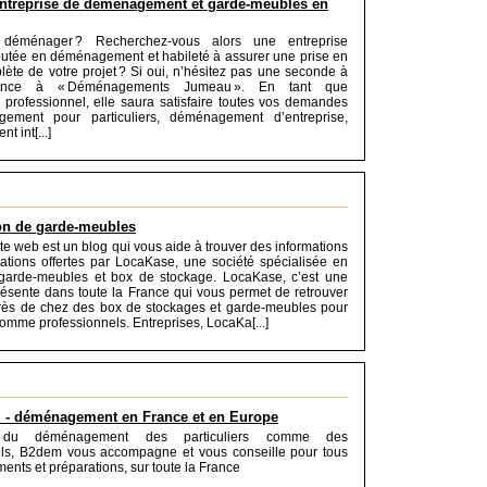
entreprise de déménagement et garde-meubles en
déménager ? Recherchez-vous alors une entreprise
putée en déménagement et habileté à assurer une prise en
ète de votre projet ? Si oui, n’hésitez pas une seconde à
fiance à « Déménagements Jumeau ». En tant que
rofessionnel, elle saura satisfaire toutes vos demandes
ement pour particuliers, déménagement d’entreprise,
 int[...]
on de garde-meubles
ite web est un blog qui vous aide à trouver des informations
tations offertes par LocaKase, une société spécialisée en
 garde-meubles et box de stockage. LocaKase, c’est une
résente dans toute la France qui vous permet de retrouver
près de chez des box de stockages et garde-meubles pour
comme professionnels. Entreprises, LocaKa[...]
- déménagement en France et en Europe
e du déménagement des particuliers comme des
els, B2dem vous accompagne et vous conseille pour tous
ents et préparations, sur toute la France