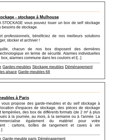
tockage - stockage à Mulhouse
 STOCKAGE vous pouvez louer un box de self stockage
s besoins de stockage.
 et professionnels, bénéficiez de nos meilleurs solutions
ger, stocker et archiver !
quille, chacun de nos box disposent des dernières
technologique en terme de sécurité. Alarmes individuelles
box, alarmes commune dans les couloirs et l[...]
e
Gardes-meubles
Stockage meubles
Déménagement
es alsace
Garde-meubles 68
eubles à Paris
 vous propose des garde-meubles et du self stockage à
 location d'espaces de stockage, des pièces de stockage
t tempérées, des box de différents formats (de 2 m² à plus
oués à la journée, au mois, à la semaine ou à l'année. La
ommercialise également du matériel pour votre
nt : cartons, boîtes de rangement et caves à vin
.]
e
Garde-meuble paris
Déménagement