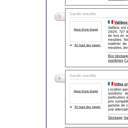
Garde-meuble
5
Valibox
Valibox est 
Ajout d'une image
24/24, 7j/7 
de box en se
meubles. No
matériel de
En haut des pages
meubles, des 
Box stockag
maritimes
C
Garde-meuble
6
Infos c
Location-gar
Ajout d'une image
solutions 
particuliers
prix compéti
gamme de cen
En haut des pages
une alternati
Stockage
Ga