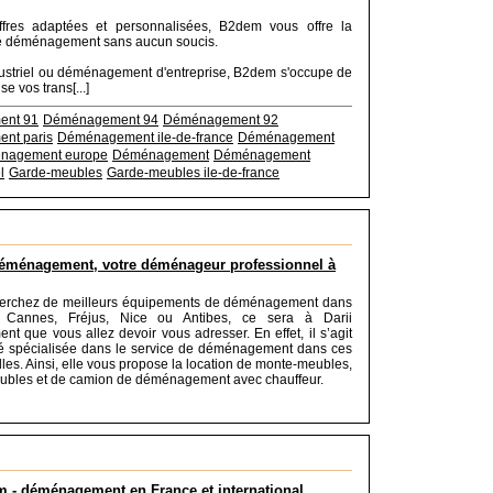
fres adaptées et personnalisées, B2dem vous offre la
de déménagement sans aucun soucis.
dustriel ou déménagement d'entreprise, B2dem s'occupe de
se vos trans[...]
nt 91
Déménagement 94
Déménagement 92
nt paris
Déménagement ile-de-france
Déménagement
nagement europe
Déménagement
Déménagement
l
Garde-meubles
Garde-meubles ile-de-france
Déménagement, votre déménageur professionnel à
herchez de meilleurs équipements de déménagement dans
e Cannes, Fréjus, Nice ou Antibes, ce sera à Darii
 que vous allez devoir vous adresser. En effet, il s’agit
té spécialisée dans le service de déménagement dans ces
illes. Ainsi, elle vous propose la location de monte-meubles,
ubles et de camion de déménagement avec chauffeur.
 - déménagement en France et international