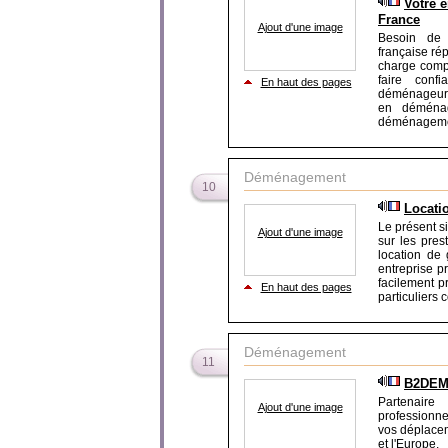
Votre 
France
Ajout d'une image
Besoin de 
française ré
charge compl
faire con
En haut des pages
déménageur p
en déménag
déménagement
Déménagement
10
Locati
Le présent s
Ajout d'une image
sur les pres
location de
entreprise p
facilement 
En haut des pages
particuliers 
Déménagement
11
B2DEM 
Partenair
Ajout d'une image
professionn
vos déplacem
et l'Europe.