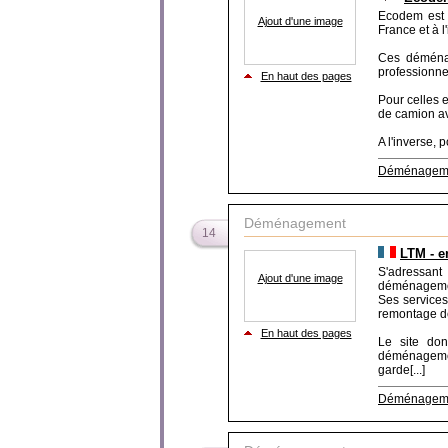
Ecodem est 
Ajout d'une image
France et à l'
Ces déménag
professionne
En haut des pages
Pour celles 
de camion av
A l'inverse, 
Déménagem
Déménagement
14
LTM - e
S'adressan
Ajout d'une image
déménagemen
Ses services
remontage de 
En haut des pages
Le site don
déménageme
garde[...]
Déménagem