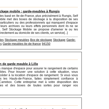
ockage mobile : garde-meubles à Rungis
s basé en Ile-de-France, plus précisément à Rungis, Self
bile met des boxes de stockage à la disposition de ses
 particuliers ou des professionnels qui manquent d'espace
leurs archives ou leurs effets personnels dont ils ne se
s. Self Stockage Mobile se propose d'amener le ou les
rectement au domicile de ses clients, un service[...]
les
Stockage meubles
Box de stockage
Stockage
Garde-
is
Garde-meubles ile-de-france
94150
n de garde meuble à Lille
n manque d'espace pour assurer le rangement de certains
les. Pour trouver une solution à cette situation, vous
céder à la location d'espace de rangement. Si vous vous
s les Hauts-de-France, faites simplement confiance à
 Carrebox. Cette entreprise met à votre disposition des
les et des boxes de toutes sortes pour ranger vos