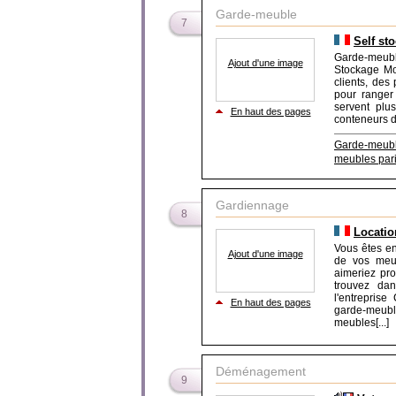
Garde-meuble
7
Self st
Garde-meuble
Ajout d'une image
Stockage Mo
clients, des
pour ranger 
servent plu
En haut des pages
conteneurs di
Garde-meub
meubles par
Gardiennage
8
Locatio
Vous êtes e
Ajout d'une image
de vos meub
aimeriez pro
trouvez dan
l'entreprise
En haut des pages
garde-meub
meubles[...]
Déménagement
9