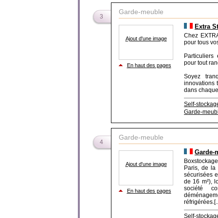
Garde-meuble
3
Extra S
Chez EXTRA
Ajout d'une image
pour tous vo
Particuliers
pour tout ran
En haut des pages
Soyez tran
innovations 
dans chaque 
Self-stockag
Garde-meubl
Garde-meuble
4
Garde-m
Boxstockage
Ajout d'une image
Paris, de la
sécurisées e
de 16 m²), l
société c
En haut des pages
déménageme
réfrigérées.[..
Self-stockag