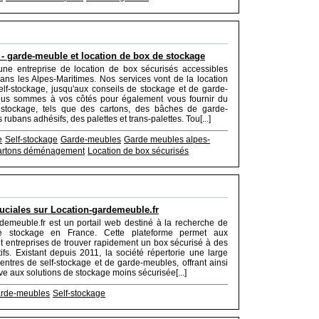
 - garde-meuble et location de box de stockage
une entreprise de location de box sécurisés accessibles
dans les Alpes-Maritimes. Nos services vont de la location
lf-stockage, jusqu'aux conseils de stockage et de garde-
us sommes à vos côtés pour également vous fournir du
 stockage, tels que des cartons, des bâches de garde-
rubans adhésifs, des palettes et trans-palettes. Tou[...]
e
Self-stockage
Garde-meubles
Garde meubles alpes-
artons déménagement
Location de box sécurisés
ruciales sur Location-gardemeuble.fr
demeuble.fr est un portail web destiné à la recherche de
de stockage en France. Cette plateforme permet aux
 et entreprises de trouver rapidement un box sécurisé à des
tifs. Existant depuis 2011, la société répertorie une large
tres de self-stockage et de garde-meubles, offrant ainsi
ve aux solutions de stockage moins sécurisée[...]
rde-meubles
Self-stockage