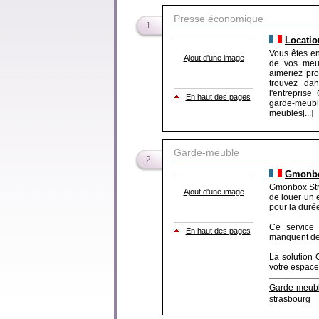
Presse économique
1
Locatio
Vous êtes e
Ajout d'une image
de vos meub
aimeriez pro
trouvez dan
l'entreprise
En haut des pages
garde-meub
meubles[...]
Garde-meuble
2
Gmonbox
Gmonbox Str
Ajout d'une image
de louer un e
pour la durée
Ce service 
En haut des pages
manquent de 
La solution
votre espace 
Garde-meub
strasbourg