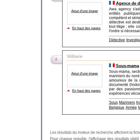
Agence de dé
Awa agency s'adr
Ajout d'une image
entités publique
compétent et séri
détective est dest
tout litige ; elle 
En haut des pages
l'ordre si nécessai
Détective
Investig
Militaire
4
Sous-mama
Sous-mama, sectio
Ajout d'une image
mariniers du nord 
amoureux de la m
documenté (histoi
par des passion
En haut des pages
expériences vécues
Sous
Mariniers
K
Belgique
Armée
M
Les résultats du moteur de recherche affichent la fich
Pour chaque requête, l'affichage des résultats obéit à