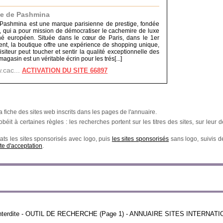
e de Pashmina
Pashmina est une marque parisienne de prestige, fondée
, qui a pour mission de démocratiser le cachemire de luxe
hé européen. Située dans le cœur de Paris, dans le 1er
nt, la boutique offre une expérience de shopping unique,
siteur peut toucher et sentir la qualité exceptionnelle des
magasin est un véritable écrin pour les trés[...]
.cac...
ACTIVATION DU SITE 66897
a fiche des sites web inscrits dans les pages de l'annuaire.
éit à certaines règles : les recherches portent sur les titres des sites, sur leur de
ats les sites sponsorisés avec logo, puis
les sites sponsorisés
sans logo, suivis 
te d'acceptation
.
n interdite - OUTIL DE RECHERCHE (Page 1) - ANNUAIRE SITES INTERNAT