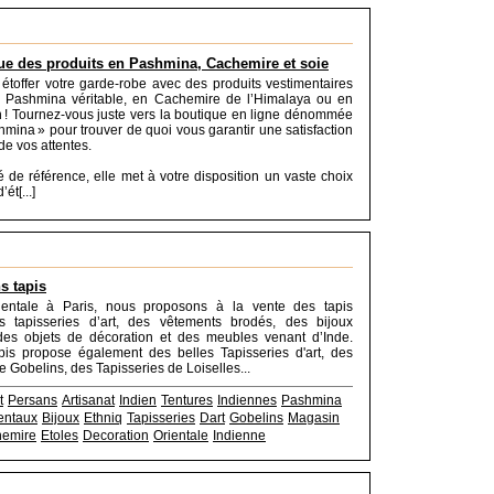
ue des produits en Pashmina, Cachemire et soie
étoffer votre garde-robe avec des produits vestimentaires
n Pashmina véritable, en Cachemire de l’Himalaya ou en
n ! Tournez-vous juste vers la boutique en ligne dénommée
hmina » pour trouver de quoi vous garantir une satisfaction
de vos attentes.
é de référence, elle met à votre disposition un vaste choix
ét[...]
s tapis
ientale à Paris, nous proposons à la vente des tapis
es tapisseries d’art, des vêtements brodés, des bijoux
 des objets de décoration et des meubles venant d’Inde.
pis propose également des belles Tapisseries d'art, des
e Gobelins, des Tapisseries de Loiselles...
t
Persans
Artisanat
Indien
Tentures
Indiennes
Pashmina
entaux
Bijoux
Ethniq
Tapisseries
Dart
Gobelins
Magasin
emire
Etoles
Decoration
Orientale
Indienne