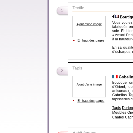
Textile
1
Boutiq
Vous voulez 
Ajout d'une image
fabriqués e
soie. Eh bie
« Ansari Pas
à la hauteur 
En haut des pages
En sa qualit
d’écharpes, d’
Tapis
2
Gobelin
Boutique or
Ajout d'une image
d’Orient, d
artisanaux,
Gobelins Ta
tapisseries d
En haut des pages
Tapis
Dorien
Meubles
Ori
Chales
Cach
Habit femme