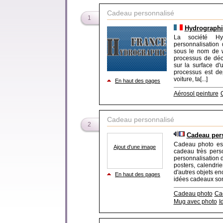
Cadeau personnalisé
1
Hydrographi
La société Hy
personnalisation
sous le nom de wa
processus de déc
sur la surface d'
processus est de
voiture, ta[...]
En haut des pages
Aérosol peinture
Cadeau personnalisé
2
Cadeau per
Cadeau photo est
Ajout d'une image
cadeau très perso
personnalisation d
posters, calendrie
d'autres objets e
En haut des pages
idées cadeaux son
Cadeau photo
Ca
Mug avec photo
I