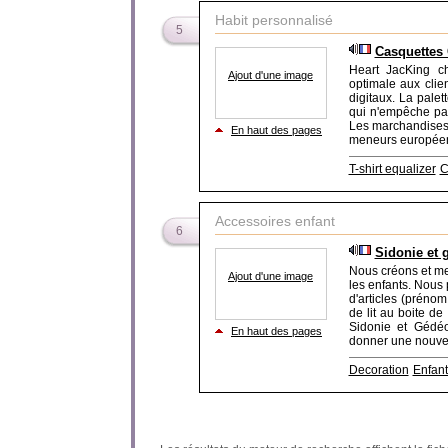
Habit personnalisé
5
Casquettes 
Heart JacKing c
Ajout d'une image
optimale aux clie
digitaux. La pale
qui n'empêche pa
Les marchandises p
En haut des pages
meneurs européens 
T-shirt equalizer
C
Accessoires enfant
6
Sidonie et 
Nous créons et me
Ajout d'une image
les enfants. Nous
d'articles (prénom
de lit au boite de 
Sidonie et Gédé
En haut des pages
donner une nouvell
Decoration
Enfant