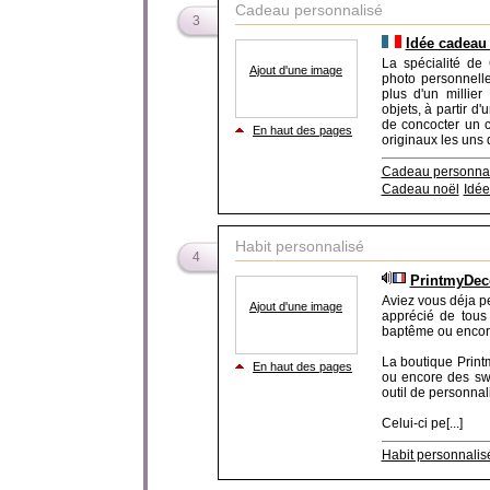
Cadeau personnalisé
3
Idée cadeau
La spécialité de
Ajout d'une image
photo personnelle
plus d'un millier
objets, à partir d
de concocter un c
En haut des pages
originaux les uns q
Cadeau personnal
Cadeau noël
Idé
Habit personnalisé
4
PrintmyDec
Aviez vous déja p
Ajout d'une image
apprécié de tous
baptême ou encore
La boutique Print
En haut des pages
ou encore des swe
outil de personnalis
Celui-ci pe[...]
Habit personnalis