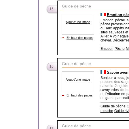
Guide de pêche
15
Emotion pêc
Emotion pêche a
Ajout d'une image
pêche profession
ou aux appâts nat
sites sauvages et
Allier. A voir ég
En haut des pages
cheval. Découvrez é
Emotion
Pêche
M
Guide de pêche
16
Savoie aven
Bonjour à tous, 
Ajout d'une image
propose des stage
naturels. Je guide
savoyardes, de bel
ou l'Albarine en p
En haut des pages
du grand parc natio
Guide de pêche
G
mouche
Guide riv
Guide de pêche
17