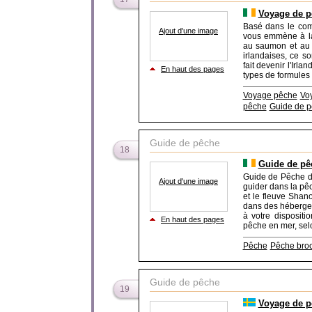
Voyage de p
Basé dans le com
Ajout d'une image
vous emmène à la 
au saumon et au 
irlandaises, ce so
fait devenir l'Ir
En haut des pages
types de formules 
Voyage pêche
Vo
pêche
Guide de 
Guide de pêche
18
Guide de pê
Guide de Pêche d
Ajout d'une image
guider dans la pêc
et le fleuve Shan
dans des hébergem
à votre dispositi
En haut des pages
pêche en mer, selo
Pêche
Pêche bro
Guide de pêche
19
Voyage de p