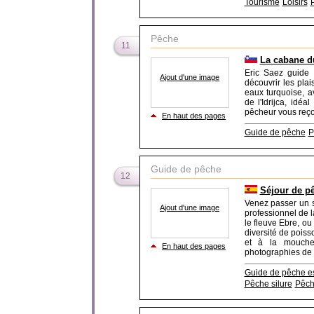
Tourisme
Loisirs
Pêche
11
La cabane d
Eric Saez guide 
Ajout d'une image
découvrir les pla
eaux turquoise, a
de l'Idrijca, idé
pêcheur vous reçoi
En haut des pages
Guide de pêche
P
Guide de pêche
12
Séjour de p
Venez passer un 
Ajout d'une image
professionnel de 
le fleuve Ebre, ou
diversité de poiss
et à la mouche.
En haut des pages
photographies de b
Guide de pêche 
Pêche silure
Pêch