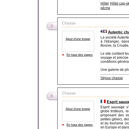
Hôtel
Hôtel cap-sk
pêche
Chasse
3
Autentic ch
La société Autent
Ajout d'une image
à l'étranger, dan
Bosnie, la Croatie
Le site contient t
En haut des pages
voyage et précise 
conditions général
Une galerie de pho
Séjour chasse
Chasse
4
Esprit sauva
Esprit sauvage s
Ajout d'une image
globe trotteurs, 
proposant des vo
petites gibier), 
et du tourisme (vo
En haut des pages
en Europe et dans 