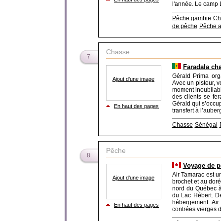
l'année. Le camp L
Pêche gambie
Ch
de pêche
Pêche a
Chasse
7
Faradala ch
Gérald Prima org
Ajout d'une image
Avec un pisteur, v
moment inoubliabl
des clients se fe
Gérald qui s’occ
En haut des pages
transfert à l’auberg
Chasse
Sénégal
Pêche
8
Voyage de p
Air Tamarac est u
Ajout d'une image
brochet et au dor
nord du Québec à 
du Lac Hébert. De
hébergement. Air
En haut des pages
contrées vierges de 