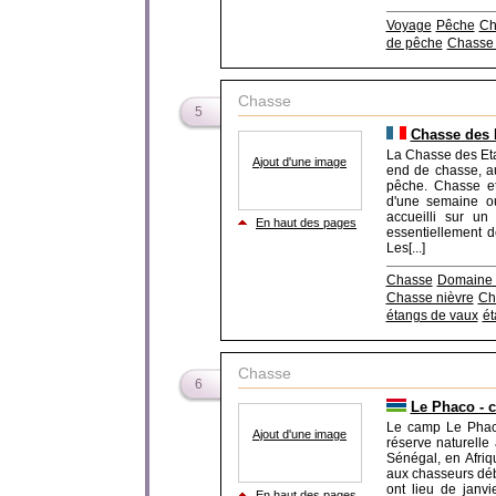
Voyage
Pêche
Ch
de pêche
Chasse à
Chasse
5
Chasse des 
La Chasse des Eta
Ajout d'une image
end de chasse, au
pêche. Chasse et
d'une semaine o
accueilli sur un
En haut des pages
essentiellement d
Les[...]
Chasse
Domaine 
Chasse nièvre
Ch
étangs de vaux
ét
Chasse
6
Le Phaco - 
Le camp Le Phac
Ajout d'une image
réserve naturelle
Sénégal, en Afriq
aux chasseurs dé
ont lieu de janvi
En haut des pages