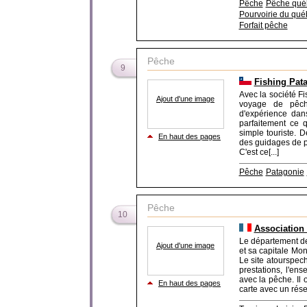
Pêche
Pêche qué
Pourvoirie du qué
Forfait pêche
Pêche
9
Fishing Pat
Avec la société Fi
Ajout d'une image
voyage de pêch
d'expérience dan
parfaitement ce 
simple touriste. D
En haut des pages
des guidages de pê
C'est ce[...]
Pêche
Patagonie
Pêche
10
Association
Le département de
Ajout d'une image
et sa capitale Mon
Le site atourspech
prestations, l'en
avec la pêche. Il 
En haut des pages
carte avec un résea