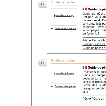
Guide de pêche
13
Guide de pê
Guide de pêche 
Ajout d'une image
Philippe vous a
Dessoubre, du Dou
sont organisés pen
catégorie... Pêch
En haut des pages
accompagné d'
perfection[...]
Pêche
Pêche à l
Brochet
Guide de
Guide de pêche e
Guide de pêche
14
Guide de pê
Découvrez la pêch
Ajout d'une image
Bains, en compa
découvrirez le m
piscicole d'excep
Ferme des Guidon
En haut des pages
pratiques de pêch
d[...]
Pêche
Pêche en 