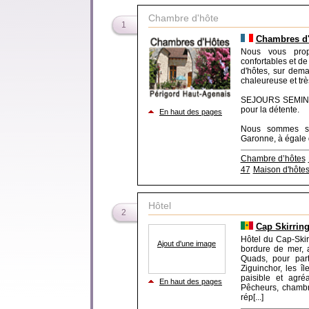
Chambre d'hôte
1
Chambres d'
Nous vous prop
confortables et de
d'hôtes, sur dem
chaleureuse et trè
SEJOURS SEMINAIR
pour la détente.
En haut des pages
Nous sommes sit
Garonne, à égale di
Chambre d’hôtes
47
Maison d'hôtes
Hôtel
2
Cap Skirrin
Hôtel du Cap-Ski
Ajout d'une image
bordure de mer, a
Quads, pour par
Ziguinchor, les 
paisible et agré
En haut des pages
Pêcheurs, chambr
rép[...]