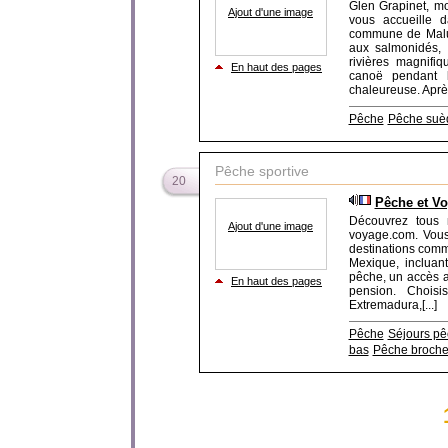
Glen Grapinet, mo
Ajout d'une image
vous accueille 
commune de Malun
aux salmonidés, 
rivières magnifi
En haut des pages
canoë pendant 
chaleureuse. Après 
Pêche
Pêche suè
Pêche sportive
20
Pêche et Vo
Découvrez tous 
Ajout d'une image
voyage.com. Vous
destinations comme
Mexique, incluan
pêche, un accès a
En haut des pages
pension. Chois
Extremadura,[...]
Pêche
Séjours p
bas
Pêche broche