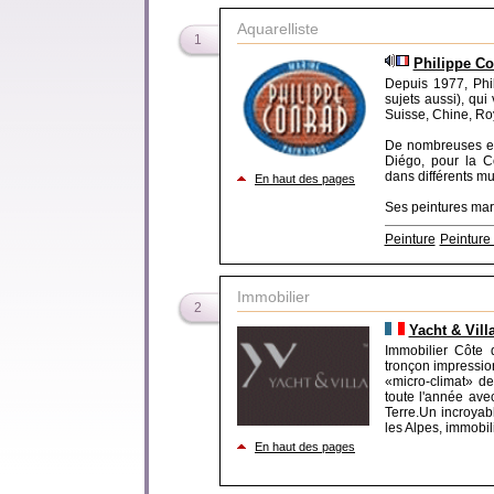
Aquarelliste
1
Philippe Co
Depuis 1977, Phil
sujets aussi), qui
Suisse, Chine, Ro
De nombreuses ex
Diégo, pour la C
dans différents m
En haut des pages
Ses peintures mari
Peinture
Peinture
Immobilier
2
Yacht & Vill
Immobilier Côte d
tronçon impression
«micro-climat» de
toute l'année ave
Terre.Un incroyab
les Alpes, immobil
En haut des pages