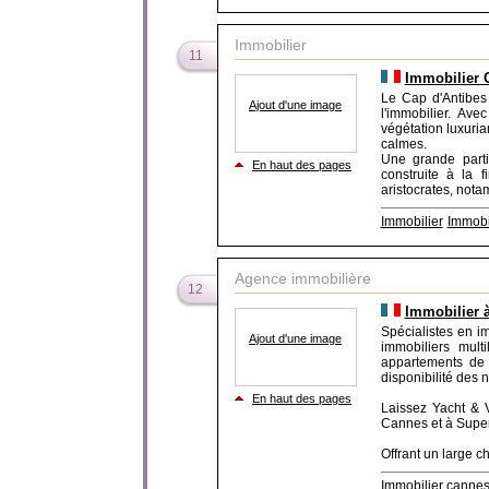
Immobilier
11
Immobilier 
Le Cap d'Antibes 
Ajout d'une image
l'immobilier. Av
végétation luxuri
calmes.
Une grande parti
En haut des pages
construite à la f
aristocrates, notam
Immobilier
Immobi
Agence immobilière
12
Immobilier 
Spécialistes en i
Ajout d'une image
immobiliers mult
appartements de 
disponibilité des
En haut des pages
Laissez Yacht & V
Cannes et à Supe
Offrant un large ch
Immobilier canne