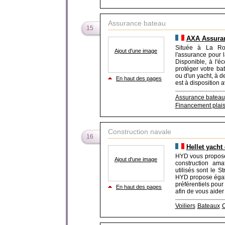
Assurance bateau
15
AXA Assuran
Située à La Roc
Ajout d'une image
l'assurance pour 
Disponible, à l'é
protéger votre bat
ou d'un yacht, à d
En haut des pages
est à disposition a
Assurance bateau
Financement plai
Construction navale
16
Hellet yacht
HYD vous propose 
Ajout d'une image
construction ama
utilisés sont le S
HYD propose égale
préférentiels pour
En haut des pages
afin de vous aider 
Voiliers
Bateaux
C