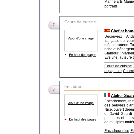
Marine arts
Marine
portraits
Cours de cuisine
7
Chef at hom
Découvrez l'And
Ajout d'une image
française qui vou
méditerranéen. To
riche et hébergem
Glamour : Marbell
En haut des pages
Evelyne, auteure de
Cours de cuisine
espagnole
Chambr
Encadreur
8
Atelier Soar
Encadrement, rest
Ajout d'une image
des oeuvres d'art,
Nice, ouvert depui
et David Soardi
peintures et les 
En haut des pages
de multiples matéri
Encadreur nice
E