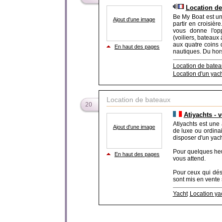
Location de
Be My Boat est un
Ajout d'une image
partir en croisiè
vous donne l'op
(voiliers, bateau
aux quatre coins 
En haut des pages
nautiques. Du hors
Location de batea
Location d'un yach
Location de bateaux
20
Atiyachts - 
Atiyachts est une
Ajout d'une image
de luxe ou ordina
disposer d'un yach
Pour quelques heu
En haut des pages
vous attend.
Pour ceux qui dési
sont mis en vente s
Yacht
Location ya