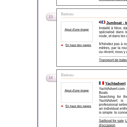
Bateau
13
Jumboat - t
Installé à Nice, 
Ajout d'une image
spécialisé dans le
route, et dans les 
N'hésitez pas à n
En haut des pages
mètres, par la rou
ou récent, nous y 
Transport de bate
Bateau
14
Yachtadvert
YachtAdvert.com 
Ajout d'une image
Boats
Searching for th
YachtAdvert is t
professional sell
En haut des pages
an individual enth
is simple: to conne
Sailboat for sale
U
d'occasion