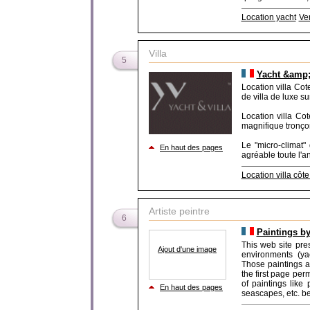
Location yacht
Ve
Villa
5
Yacht &amp;
Location villa Cot
de villa de luxe su
Location villa Cot
magnifique tronçon 
Le "micro-climat"
En haut des pages
agréable toute l'a
Location villa côte
Artiste peintre
6
Paintings b
This web site pres
Ajout d'une image
environments (yac
Those paintings ar
the first page per
of paintings like 
En haut des pages
seascapes, etc. be