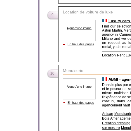
Location de voiture de luxe
9
Luxury cars 
Find our selection
Ajout d'une image
Aston Martin, Mer
agency in Cannes
Milano and we del
on request as lux
En haut des pages
rental, yacht rental
Location
Rent
Lux
Menuiserie
10
ABMI - agenc
Dans le plus pur es
Ajout d'une image
et le poseur de s
mieux maîtriser 
l'expérience de s
chacun, dans de
En haut des pages
agencement haut d
Artisan
Menuiseri
Bois
Aménagemen
Création dressing
sur mesure
Menui