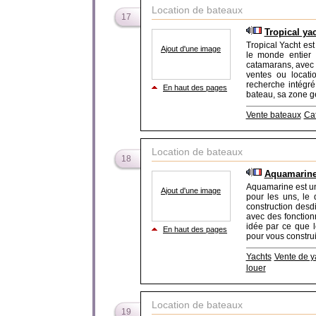
Location de bateaux
17
Tropical ya
Tropical Yacht es
Ajout d'une image
le monde entier
catamarans, avec 
ventes ou locati
recherche intégr
En haut des pages
bateau, sa zone gé
Vente bateaux
Ca
Location de bateaux
18
Aquamarine 
Aquamarine est un
Ajout d'une image
pour les uns, le 
construction desd
avec des fonction
idée par ce que l
En haut des pages
pour vous construi
Yachts
Vente de y
louer
Location de bateaux
19