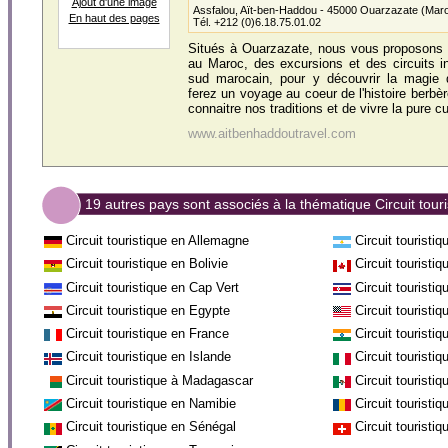
Ajout d'une image
Assfalou, Aït-ben-Haddou - 45000 Ouarzazate (Mar
En haut des pages
Tél. +212 (0)6.18.75.01.02
Situés à Ouarzazate, nous vous proposons d
au Maroc, des excursions et des circuits i
sud marocain, pour y découvrir la magie 
ferez un voyage au coeur de l'histoire berbè
connaitre nos traditions et de vivre la pure c
www.aitbenhaddoutravel.com
19 autres pays sont associés à la thématique Circuit touri
Circuit touristique en Allemagne
Circuit touristi
Circuit touristique en Bolivie
Circuit touristi
Circuit touristique en Cap Vert
Circuit touristi
Circuit touristique en Egypte
Circuit touristi
Circuit touristique en France
Circuit touristi
Circuit touristique en Islande
Circuit touristiq
Circuit touristique à Madagascar
Circuit touristi
Circuit touristique en Namibie
Circuit tourist
Circuit touristique en Sénégal
Circuit touristi