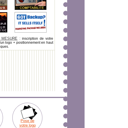
 MESURE
: inscription de votre
'un logo + positionnement en haut
iques.
Pose de
votre logo