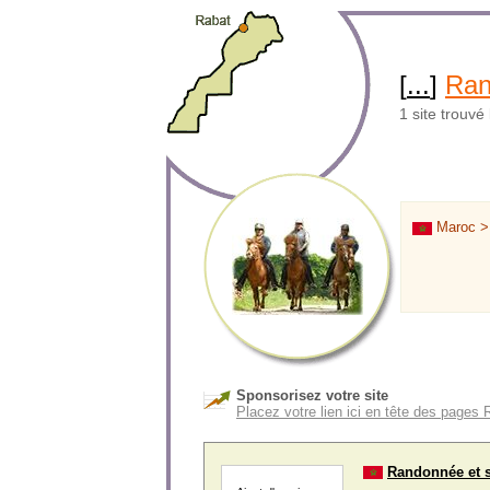
[
...
]
Ran
1 site trouvé
Maroc 
Sponsorisez votre site
Placez votre lien ici en tête des page
Randonnée et s