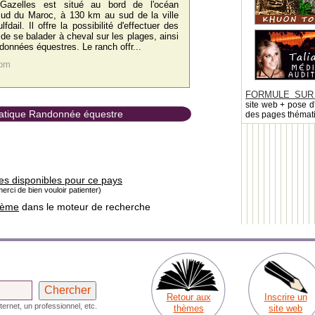
azelles est situé au bord de l'océan
 sud du Maroc, à 130 km au sud de la ville
fdail. Il offre la possibilité d'effectuer des
 de se balader à cheval sur les plages, ainsi
données équestres. Le ranch offr...
com
FORMULE SUR
site web + pose d
ématique Randonnée équestre
des pages thémat
es disponibles pour ce pays
erci de bien vouloir patienter)
hème
dans le moteur de recherche
Retour aux
Inscrire un
ternet, un professionnel, etc.
thèmes
site web