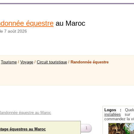
donnée équestre
au Maroc
 le 7 août 2026
>
Tourisme
/
Voyage
/
Circuit touristique
/
Randonnée équestre
Logos :
Quel
s Randonnée équestre au Maroc
installées
sur la
commandez la vô
1
tage équestres au Maroc