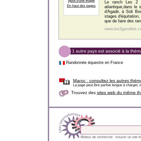
Ajout d'une image
Le ranch Les 2 G
En haut des pages
atlantique,dans le
d'Agadir, à Sidi Boul
stages d'équitation,
que de faire des ran
www.les2gazelles.
1 autre pays est associé à la th
Randonnée équestre en France
Maroc :
consultez les autres thèm
La page peut être parfois longue à charger, m
Trouvez des
sites web du même t
Moteur de recherche : trouver un site in