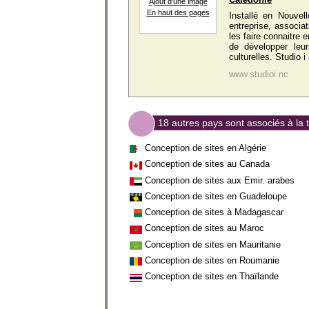
Ajout d'une image
En haut des pages
Installé en Nouvell
entreprise, associat
les faire connaitre 
de développer leur
culturelles. Studio i
www.studioi.nc
18 autres pays sont associés à la
Conception de sites en Algérie
Conception de sites au Canada
Conception de sites aux Emir. arabes
Conception de sites en Guadeloupe
Conception de sites à Madagascar
Conception de sites au Maroc
Conception de sites en Mauritanie
Conception de sites en Roumanie
Conception de sites en Thaïlande