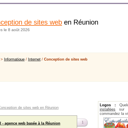
ception de sites web
en Réunion
és le 8 août 2026
 >
Informatique
/
Internet
/
Conception de sites web
Logos :
Quel
 Conception de sites web en Réunion
installées
sur la
commandez la vô
1
l - agence web basée à la Réunion