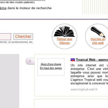
erci de bien vouloir patienter)
hème
dans le moteur de recherche
Retour aux
Inscrire un
ternet, un professionnel, etc.
thèmes
site web
Tropical Web - agenc
2
Ajout d'une image
Un site internet est u
En haut des pages
entreprise. C'est une vi
laquelle vous pouvez mon
entreprise ainsi que le
L'agence Tropical web vou
exceptionnel à concevoir le 
www.tropical-web.fr