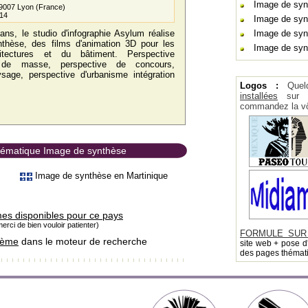
Image de syn
69007 Lyon (France)
.14
Image de syn
ns, le studio d'infographie Asylum réalise
Image de sy
thèse, des films d'animation 3D pour les
Image de syn
hitectures et du bâtiment. Perspective
an de masse, perspective de concours,
sage, perspective d'urbanisme intégration
Logos :
Quel
installées
sur la
commandez la vô
thématique Image de synthèse
Image de synthèse en Martinique
mes disponibles pour ce pays
erci de bien vouloir patienter)
FORMULE SUR
hème
dans le moteur de recherche
site web + pose d
des pages thémat