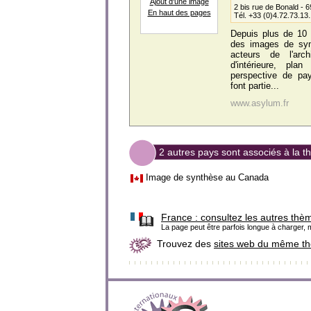
Ajout d'une image
2 bis rue de Bonald - 
En haut des pages
Tél. +33 (0)4.72.73.13
Depuis plus de 10 a
des images de syn
acteurs de l'arc
d'intérieure, pl
perspective de pay
font partie...
www.asylum.fr
2 autres pays sont associés à la 
Image de synthèse au Canada
France :
consultez les autres thè
La page peut être parfois longue à charger, m
Trouvez des
sites web du même t