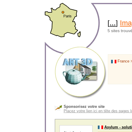
[
...
]
Ima
5 sites trouv
France 
Sponsorisez votre site
Placez votre lien ici en tête des page
Asylum - soluti