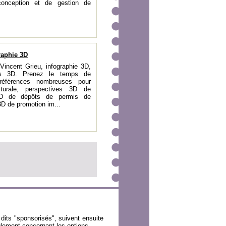
conception et de gestion de
raphie 3D
Vincent Grieu, infographie 3D,
ons 3D. Prenez le temps de
références nombreuses pour
ecturale, perspectives 3D de
s 3D de dépôts de permis de
3D de promotion im...
dits "sponsorisés", suivent ensuite
réglement concernant
les options