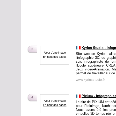
Kyrios Studio - infog
3
Ajout d'une image
Site web de Kyrios, alias
En haut des pages
l'infographie 3D, du gra
suis infographiste de fo
l'Ecole supérieure CRE
Jeux vidéo-Animation. M
permet de travailler sur de 
www.kyriosstudio.fr
Pixium - infographie
4
Ajout d'une image
Le site de PIXIUM est dédi
En haut des pages
pour l'éclairage, l'architec
Nous avons été les prem
virtuelles 3D temps réel en