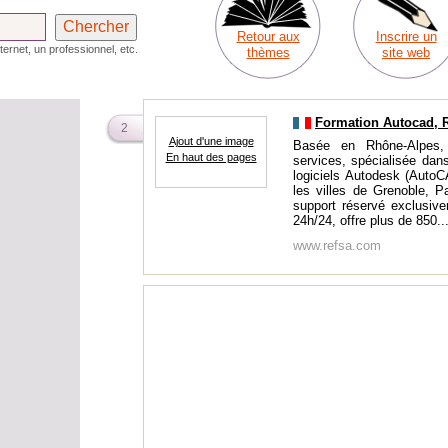
Retour aux
Inscrire un
ternet, un professionnel, etc.
thèmes
site web
Formation Autocad, 
2
Ajout d'une image
Basée en Rhône-Alpes,
En haut des pages
services, spécialisée dans 
logiciels Autodesk (AutoC
les villes de Grenoble, P
support réservé exclusive
24h/24, offre plus de 850..
www.refsa.com