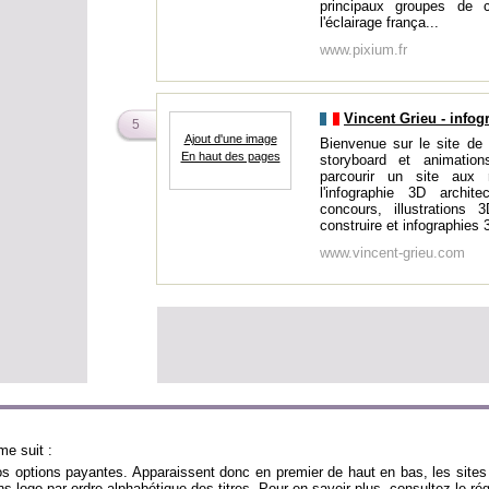
principaux groupes de 
l'éclairage frança...
www.pixium.fr
Vincent Grieu - infog
5
Ajout d'une image
Bienvenue sur le site de 
En haut des pages
storyboard et animati
parcourir un site aux 
l'infographie 3D archit
concours, illustration
construire et infographies 
www.vincent-grieu.com
me suit :
nos options payantes. Apparaissent donc en premier de haut en bas, les sites 
sans logo par ordre alphabétique des titres. Pour en savoir plus, consultez le 