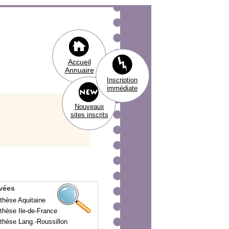
Accueil
Annuaire
Inscription
immédiate
Nouveaux
sites inscrits
uvées
thèse Aquitaine
thèse Ile-de-France
thèse Lang.-Roussillon