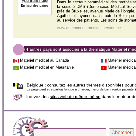
Ajout d'une image
Dans le secteur paramédical des prothésist
En haut des pages
la société DMS (Dumonceau Médical Servic
près de Bruxelles, avenue Marie de Hongrie
Agathe, et rayonne dans toute la Belgique
au service des patients. Les soins de stoma
www.dumonceau-medical-service.be
4 autres pays sont associés à la thématique Matériel méd
Matériel médical au Canada
Matériel médica
Matériel médical en Mauritanie
Matériel médica
Belgique :
consultez les autres thèmes disponibles pour 
La page peut être parfois longue à charger, merci de bien vouloir patienter)
Trouvez des
sites web du même thème
dans le moteur d