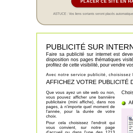
PLACER CE SITE EN H
ASTUCE : Vos liens sortants seront placés automatiqueme
PUBLICITÉ SUR INTERNET 
Faire sa publicité sur internet est de
disposition nos pages thématiques visit
profitez de cette visibilité, pour vendre v
Avec notre service publicité, choisissez
AFFICHEZ VOTRE PUBLICITÉ DANS
Que vous ayez un site web ou non,
Chois
vous pouvez afficher une bannière
publicitaire (mini affiche), dans nos
A
pages, à n'importe quel moment de
l'année, pour la durée de votre
choix.
Pour cela choisissez l'endroit qui
vous convient, sur notre page
d'accueil ou dans l'une des 1213