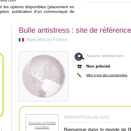
tress.com
ant les options disponibles (placement en
iption, publication d'un communiqué de
Bulle antistress : site de référenc
Bien-être en France
Aucune adresse pro
Non précisé
Mise à jour des coordonnées
DESCRIPTION DU SITE
Aucune vignette
installée
Bienvenue dans le monde de Bull