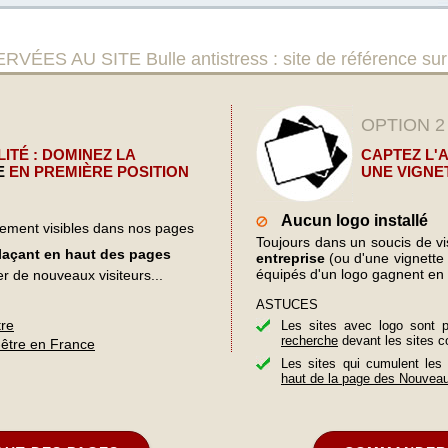
U SITE Bulle antistress : site de référence sur la
OPTION 2
ITÉ : DOMINEZ LA
CAPTEZ L'
E
EN PREMIÈRE POSITION
UNE VIGNE
Aucun logo installé
lement visibles dans nos pages
Toujours dans un soucis de visi
plaçant en haut des pages
entreprise
(ou d'une vignette d
équipés d'un logo gagnent en 
er de nouveaux visiteurs...
ASTUCES
tre
Les sites avec logo sont 
recherche
devant les sites c
-être en France
Les sites qui cumulent les
haut de la page des Nouvea