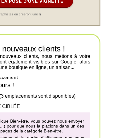
LA POSE D'UNE VIGNETTE
raphistes en créeront une !)
ouveaux clients !
 nouveaux clients, nous mettons à votre
ont également visibles sur Google, alors
une boutique en ligne, un artisan...
placement
urs !
 (3 emplacements sont disponibles)
 CIBLÉE
matique Bien-être, vous pouvez nous envoyer
h...) pour que nous la placions dans un des
 pages de la catégorie Bien-être
.
fichage et la durée d'affichage que vous