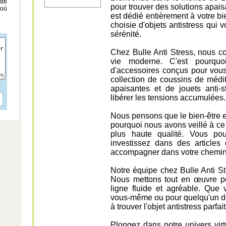
 de
pour trouver des solutions apaisa
 où
est dédié entièrement à votre b
choisie d'objets antistress qui vo
sérénité.
Chez Bulle Anti Stress, nous co
vie moderne. C'est pourqu
d'accessoires conçus pour vous 
collection de coussins de médi
apaisantes et de jouets anti-
libérer les tensions accumulées.
Nous pensons que le bien-être e
pourquoi nous avons veillé à ce 
plus haute qualité. Vous po
investissez dans des articles
accompagner dans votre chemin
Notre équipe chez Bulle Anti St
Nous mettons tout en œuvre po
ligne fluide et agréable. Que
vous-même ou pour quelqu'un de
à trouver l'objet antistress parfa
Plongez dans notre univers vir