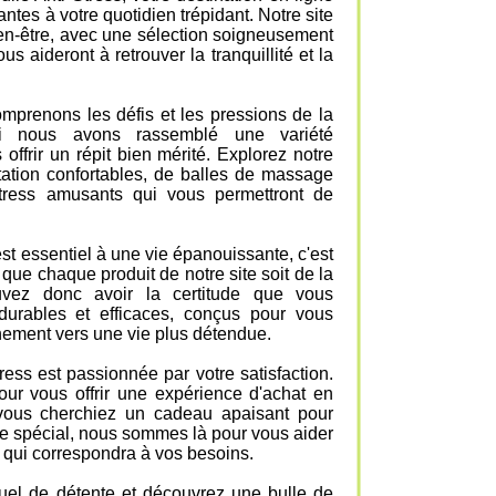
ntes à votre quotidien trépidant. Notre site
ien-être, avec une sélection soigneusement
us aideront à retrouver la tranquillité et la
mprenons les défis et les pressions de la
oi nous avons rassemblé une variété
offrir un répit bien mérité. Explorez notre
tation confortables, de balles de massage
stress amusants qui vous permettront de
st essentiel à une vie épanouissante, c'est
que chaque produit de notre site soit de la
uvez donc avoir la certitude que vous
 durables et efficaces, conçus pour vous
ement vers une vie plus détendue.
ress est passionnée par votre satisfaction.
ur vous offrir une expérience d'achat en
 vous cherchiez un cadeau apaisant pour
 spécial, nous sommes là pour vous aider
it qui correspondra à vos besoins.
tuel de détente et découvrez une bulle de