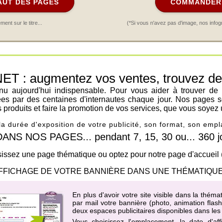
AUT DES PAGES
COMMANDER 
nt sur le titre...
(*Si vous n'avez pas d'image, nos infog
: augmentez vos ventes, trouvez de n
venu aujourd'hui indispensable. Pour vous aider à trouver de
ées par des centaines d'internautes chaque jour. Nos pages s
os produits et faire la promotion de vos services, que vous soyez 
 la durée d'exposition de votre publicité, son format, son em
 NOS PAGES... pendant 7, 15, 30 ou... 360 jo
issez une page thématique ou optez pour notre page d'accueil
FFICHAGE DE VOTRE BANNIÈRE DANS UNE THÉMATIQUE
En plus d'avoir votre site visible dans la thé
par mail votre bannière (photo, animation flas
deux espaces publicitaires disponibles dans les
Vous choisissez l'emplacement, la date d'af