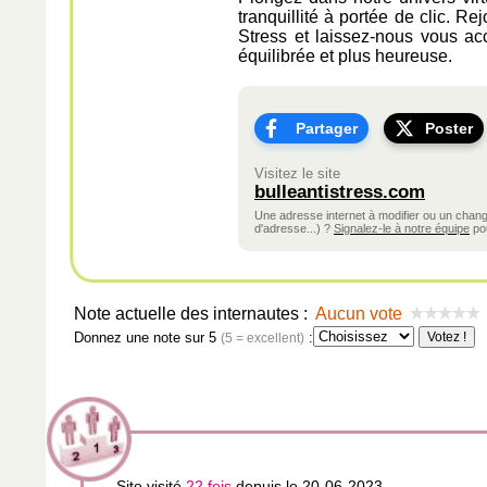
tranquillité à portée de clic. R
Stress et laissez-nous vous a
équilibrée et plus heureuse.
Partager
Poster
Visitez le site
bulleantistress.com
Une adresse internet à modifier ou un cha
d'adresse...) ?
Signalez-le à notre équipe
pou
Note actuelle des internautes :
Aucun vote
Donnez une note sur 5
:
(5 = excellent)
Site visité
22 fois
depuis le 20-06-2023