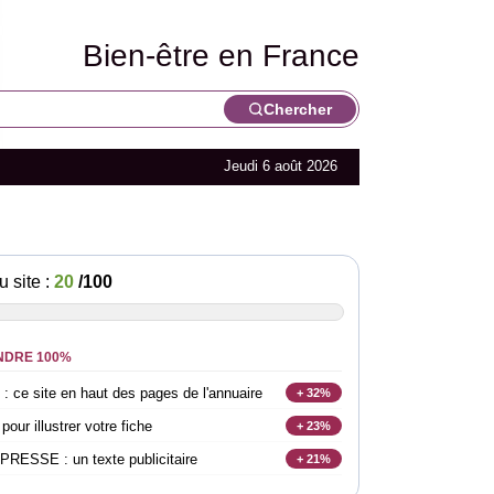
Bien-être en France
Chercher
Jeudi 6 août 2026
u site :
20
/100
NDRE 100%
e site en haut des pages de l'annuaire
+ 32%
r illustrer votre fiche
+ 23%
SSE : un texte publicitaire
+ 21%