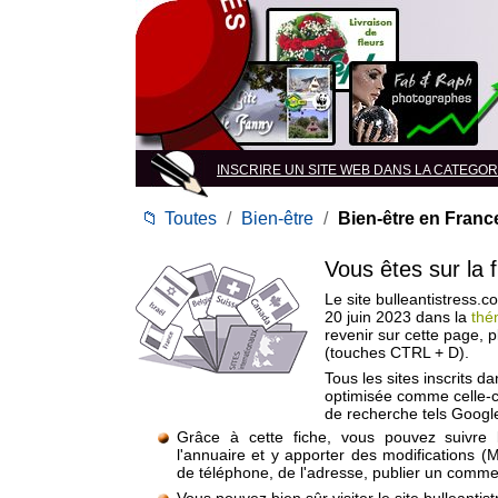
INSCRIRE UN SITE WEB DANS LA CATEGORIE
📁
Toutes
/
Bien-être
/
Bien-être en Franc
Vous êtes sur la 
Le site bulleantistress.c
20 juin 2023 dans la
thé
revenir sur cette page, 
(touches CTRL + D).
Tous les sites inscrits d
optimisée comme celle-c
de recherche tels Google
Grâce à cette fiche, vous pouvez suivre 
l'annuaire et y apporter des modifications (
de téléphone, de l'adresse, publier un commen