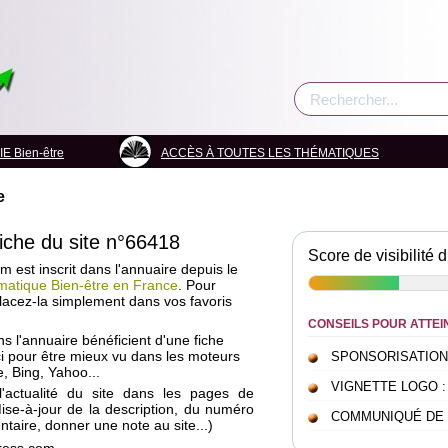
 Bien-être
ACCÈS À TOUTES LES THÉMATIQUES
e
fiche du site n°66418
Score de visibilité d
om est inscrit dans l'annuaire depuis le
matique Bien-être en France
. Pour
placez-la simplement dans vos favoris
CONSEILS POUR ATTEI
ans l'annuaire bénéficient d'une fiche
i pour être mieux vu dans les moteurs
SPONSORISATION : c
, Bing, Yahoo...
VIGNETTE LOGO : pou
l'actualité du site dans les pages de
Mise-à-jour de la description, du numéro
COMMUNIQUÉ DE PRE
taire, donner une note au site...)