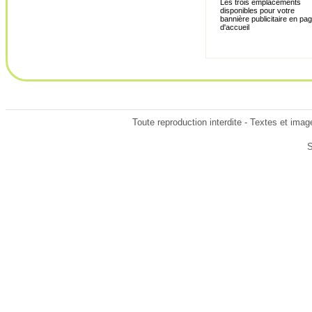
Les trois emplacements
disponibles pour votre
bannière publicitaire en pa
d'accueil
Toute reproduction interdite - Textes et ima
S