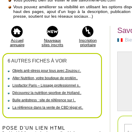
Vous pouvez bien sûr visiter le site savonnerie-bio.com
Vous pouvez améliorer sa visibilité en utilisant les options di
haut des pages, ajout d'un logo à la description, publicati
presse, soutient sur les réseaux sociaux...)
Savo
Bie
Accueil
Nouveaux
Inscription
annuaire
sites inscrits
prioritaire
6 AUTRES FICHES À VOIR
Objets anti-stress pour tous avec Zouzou.r..
Alter Nutrition, votre boutique de protéin..
Lissfactor Paris – Lissage professionnel s..
Découvrez la nutrition sportive de Holland..
Bulle antistress : site de référence sur l..
La référence dans la vente de CBD légal et..
POSE D'UN LIEN HTML