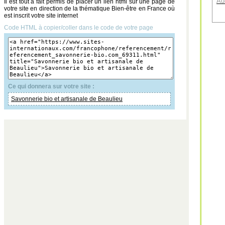
Au
Il est tout à fait permis de placer un lien html sur une page de
votre site en direction de la thématique Bien-être en France où
est inscrit votre site internet
Code HTML à copier/coller dans le code de votre page
Ce qui donnera sur votre site :
Savonnerie bio et artisanale de Beaulieu