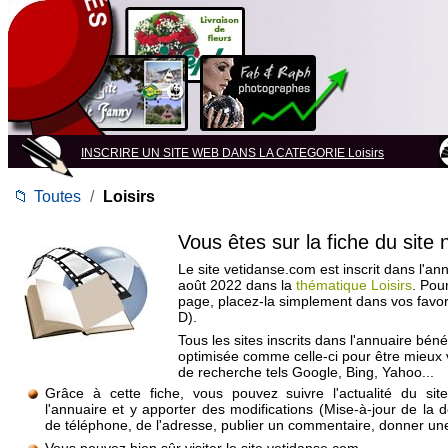
INSCRIRE UN SITE WEB DANS LA CATEGORIE Loisirs
📁
Toutes
/
Loisirs
Vous êtes sur la fiche du site
Le site vetidanse.com est inscrit dans l'an
août 2022 dans la
thématique Loisirs
. Pou
page, placez-la simplement dans vos favo
D).
Tous les sites inscrits dans l'annuaire béné
optimisée comme celle-ci pour être mieux
de recherche tels Google, Bing, Yahoo...
Grâce à cette fiche, vous pouvez suivre l'actualité du si
l'annuaire et y apporter des modifications (Mise-à-jour de la 
de téléphone, de l'adresse, publier un commentaire, donner une 