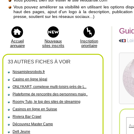
Vous pouvez bien sûr visiter le site vetidanse.com
Vous pouvez améliorer sa visibilité en utilisant les options di
haut des pages, ajout d'un logo à la description, publicati
presse, soutient sur les réseaux sociaux...)
Guid
Loi
Accueil
Nouveaux
Inscription
annuaire
sites inscrits
prioritaire
33 AUTRES FICHES À VOIR
Nosamislesrobots.fr
Casino en ligne légal
ONLYKART, complexe multi-loisirs près de L..
Plateforme de rencontre des personnes maig..
Roomy Tuto, le top des sites de streaming
Casinos en ligne en Suisse
Riviera Bar Crawl
Découvrez Master Camp
Au
Defi Jeune