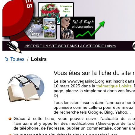
INSCRIRE UN SITE WEB DANS LA CATEGORIE Loisirs
📁
Toutes
/
Loisirs
Vous êtes sur la fiche du site
Le site www.vegasino1.org est inscrit dans 
10 mars 2025 dans la
thématique Loisirs
.
page, placez-la simplement dans vos favo
D).
Tous les sites inscrits dans l'annuaire béné
optimisée comme celle-ci pour être mieux
de recherche tels Google, Bing, Yahoo...
Grâce à cette fiche, vous pouvez suivre l'actualité du si
l'annuaire et y apporter des modifications (Mise-à-jour de la 
de téléphone, de l'adresse, publier un commentaire, donner une 