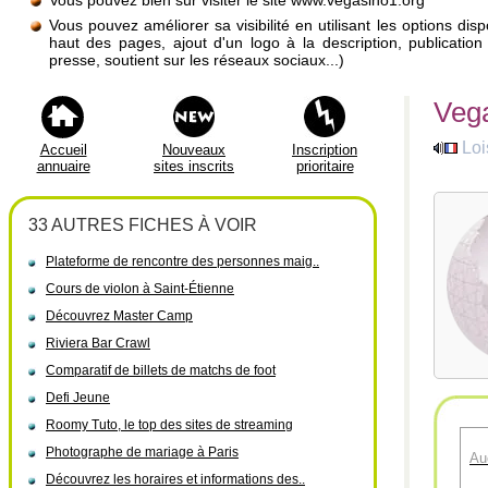
Vous pouvez bien sûr visiter le site www.vegasino1.org
Vous pouvez améliorer sa visibilité en utilisant les options di
haut des pages, ajout d'un logo à la description, publicati
presse, soutient sur les réseaux sociaux...)
Veg
Loi
Accueil
Nouveaux
Inscription
annuaire
sites inscrits
prioritaire
33 AUTRES FICHES À VOIR
Plateforme de rencontre des personnes maig..
Cours de violon à Saint-Étienne
Découvrez Master Camp
Riviera Bar Crawl
Comparatif de billets de matchs de foot
Defi Jeune
Roomy Tuto, le top des sites de streaming
Photographe de mariage à Paris
Au
Découvrez les horaires et informations des..