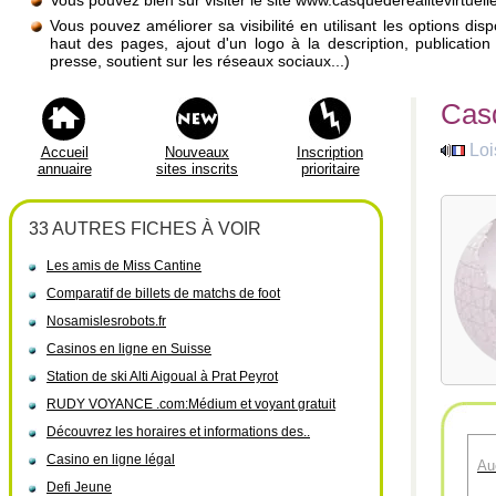
Vous pouvez bien sûr visiter le site www.casquederealitevirtuelle
Vous pouvez améliorer sa visibilité en utilisant les options di
haut des pages, ajout d'un logo à la description, publicati
presse, soutient sur les réseaux sociaux...)
Casq
Loi
Accueil
Nouveaux
Inscription
annuaire
sites inscrits
prioritaire
33 AUTRES FICHES À VOIR
Les amis de Miss Cantine
Comparatif de billets de matchs de foot
Nosamislesrobots.fr
Casinos en ligne en Suisse
Station de ski Alti Aigoual à Prat Peyrot
RUDY VOYANCE .com:Médium et voyant gratuit
Découvrez les horaires et informations des..
Casino en ligne légal
Au
Defi Jeune