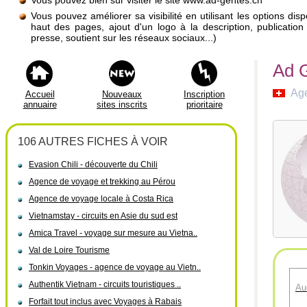
Vous pouvez bien sûr visiter le site www.ad-gentes.ch
Vous pouvez améliorer sa visibilité en utilisant les options di
haut des pages, ajout d'un logo à la description, publicati
presse, soutient sur les réseaux sociaux...)
Ad G
Age
Accueil
Nouveaux
Inscription
annuaire
sites inscrits
prioritaire
106 AUTRES FICHES À VOIR
Evasion Chili - découverte du Chili
Agence de voyage et trekking au Pérou
Agence de voyage locale à Costa Rica
Vietnamstay - circuits en Asie du sud est
Amica Travel - voyage sur mesure au Vietna..
Val de Loire Tourisme
Tonkin Voyages - agence de voyage au Vietn..
Authentik Vietnam - circuits touristiques ..
Au
Forfait tout inclus avec Voyages à Rabais