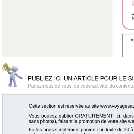
A
p
A
PUBLIEZ ICI UN ARTICLE POUR LE SI
Parlez-nous de vous, de votre activité, du contenu d
Cette section est réservée au site www.voyagesa
Vous pouvez publier GRATUITEMENT, ici, dans cet
sans photos), faisant la promotion de votre site we
Faites-nous simplement parvenir un texte de 30 à 4