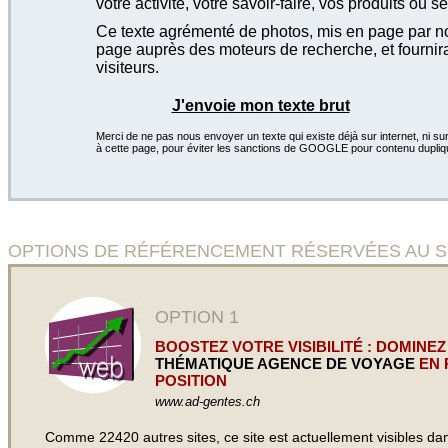
votre activité, votre savoir-faire, vos produits ou se
Ce texte agrémenté de photos, mis en page par not
page auprès des moteurs de recherche, et fournira
visiteurs.
J'envoie mon texte brut
Merci de ne pas nous envoyer un texte qui existe déjà sur internet, ni sur
à cette page, pour éviter les sanctions de GOOGLE pour contenu dupliq
OPTIONS DE RÉFÉRENCEMENT RÉSERVÉES AU SITE Ad 
OPTION 1
BOOSTEZ VOTRE VISIBILITÉ : DOMINEZ
THÉMATIQUE AGENCE DE VOYAGE
EN 
POSITION
www.ad-gentes.ch
Comme 22420 autres sites, ce site est actuellement visibles d