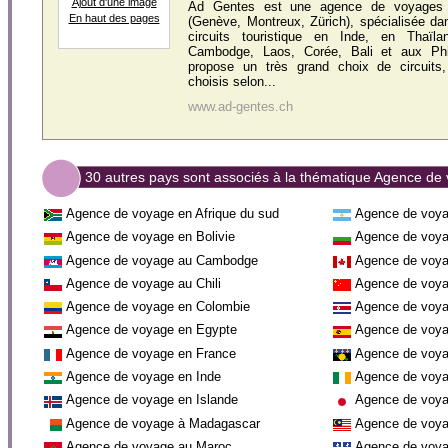
Ajout d'une image
Ad Gentes est une agence de voyages 
En haut des pages
(Genève, Montreux, Zürich), spécialisée dan
circuits touristique en Inde, en Thaïl
Cambodge, Laos, Corée, Bali et aux Phil
propose un très grand choix de circuits,
choisis selon...
www.ad-gentes.ch
30 autres pays sont associés à la thématique Agence de
Agence de voyage en Afrique du sud
Agence de voya
Agence de voyage en Bolivie
Agence de voya
Agence de voyage au Cambodge
Agence de voy
Agence de voyage au Chili
Agence de voya
Agence de voyage en Colombie
Agence de voya
Agence de voyage en Egypte
Agence de voy
Agence de voyage en France
Agence de voya
Agence de voyage en Inde
Agence de voya
Agence de voyage en Islande
Agence de voya
Agence de voyage à Madagascar
Agence de voya
Agence de voyage au Maroc
Agence de voya