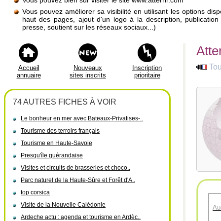
Vous pouvez bien sûr visiter le site www.atterrir.com
Vous pouvez améliorer sa visibilité en utilisant les options di
haut des pages, ajout d'un logo à la description, publicati
presse, soutient sur les réseaux sociaux...)
Atter
To
Accueil
Nouveaux
Inscription
annuaire
sites inscrits
prioritaire
74 AUTRES FICHES À VOIR
Le bonheur en mer avec Bateaux-Privatises-..
Tourisme des terroirs français
Tourisme en Haute-Savoie
Presqu'île guérandaise
Visites et circuits de brasseries et choco..
Parc naturel de la Haute-Sûre et Forêt d'A..
top corsica
Visite de la Nouvelle Calédonie
Au
Ardeche actu : agenda et tourisme en Ardèc..