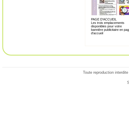
PAGE D'ACCUEIL
Les trois emplacements
disponibles pour votre
bannière publicitaire en pa
d'accueil
Toute reproduction interdite
S