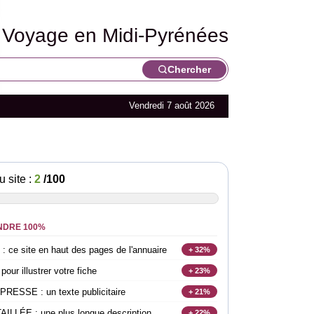
Voyage en Midi-Pyrénées
Chercher
Vendredi 7 août 2026
u site :
2
/100
NDRE 100%
e site en haut des pages de l'annuaire
+ 32%
r illustrer votre fiche
+ 23%
SSE : un texte publicitaire
+ 21%
LLÉE : une plus longue description
+ 22%