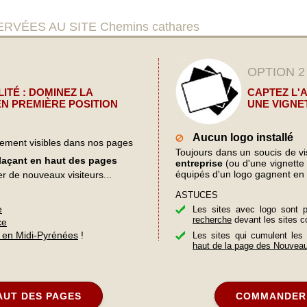
ÉES AU SITE Chemins cathares
OPTION 2
ITÉ : DOMINEZ LA
CAPTEZ L'
N PREMIÈRE POSITION
UNE VIGNE
Aucun logo installé
lement visibles dans nos pages
Toujours dans un soucis de visi
plaçant en haut des pages
entreprise
(ou d'une vignette d
équipés d'un logo gagnent en 
er de nouveaux visiteurs...
ASTUCES
e
Les sites avec logo sont 
recherche
devant les sites c
ce
 en Midi-Pyrénées
!
Les sites qui cumulent les
haut de la page des Nouvea
AUT DES PAGES
COMMANDER 