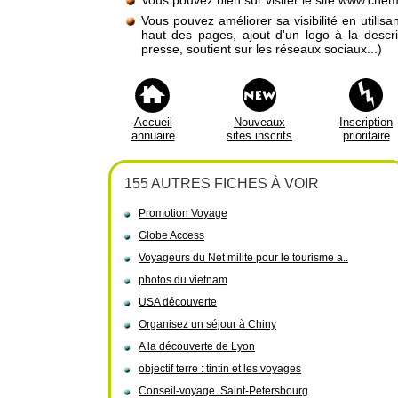
Vous pouvez bien sûr visiter le site www.che
Vous pouvez améliorer sa visibilité en utilis
haut des pages, ajout d'un logo à la descr
presse, soutient sur les réseaux sociaux...)
Accueil
Nouveaux
Inscription
annuaire
sites inscrits
prioritaire
155 AUTRES FICHES À VOIR
Promotion Voyage
Globe Access
Voyageurs du Net milite pour le tourisme a..
photos du vietnam
USA découverte
Organisez un séjour à Chiny
A la découverte de Lyon
objectif terre : tintin et les voyages
Conseil-voyage. Saint-Petersbourg