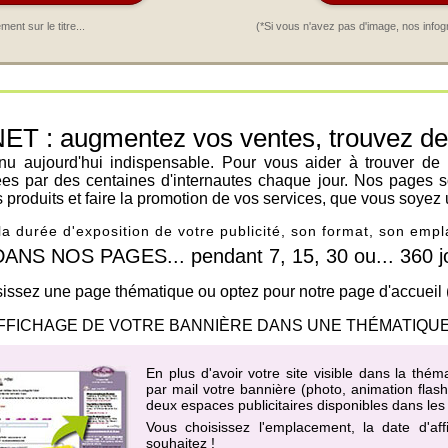
nt sur le titre...
(*Si vous n'avez pas d'image, nos infog
: augmentez vos ventes, trouvez de n
venu aujourd'hui indispensable. Pour vous aider à trouver de
ées par des centaines d'internautes chaque jour. Nos pages s
os produits et faire la promotion de vos services, que vous soyez 
 la durée d'exposition de votre publicité, son format, son em
 NOS PAGES... pendant 7, 15, 30 ou... 360 jo
issez une page thématique ou optez pour notre page d'accueil
FFICHAGE DE VOTRE BANNIÈRE DANS UNE THÉMATIQUE
En plus d'avoir votre site visible dans la th
par mail votre bannière (photo, animation flas
deux espaces publicitaires disponibles dans le
Vous choisissez l'emplacement, la date d'af
souhaitez !