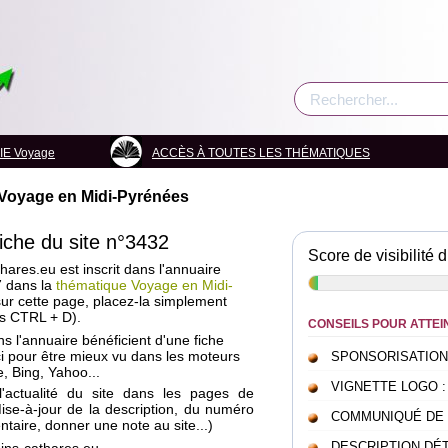
IE Voyage
ACCÈS À TOUTES LES THÉMATIQUES
Voyage en Midi-Pyrénées
fiche du site n°3432
Score de visibilité d
ares.eu est inscrit dans l'annuaire
7 dans la
thématique Voyage en Midi-
sur cette page, placez-la simplement
es CTRL + D).
CONSEILS POUR ATTEI
ans l'annuaire bénéficient d'une fiche
i pour être mieux vu dans les moteurs
SPONSORISATION : c
, Bing, Yahoo...
VIGNETTE LOGO : pou
l'actualité du site dans les pages de
Mise-à-jour de la description, du numéro
COMMUNIQUÉ DE PRE
taire, donner une note au site...)
DESCRIPTION DÉTAI