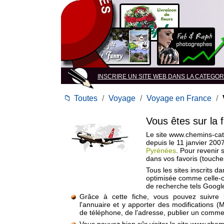
INSCRIRE UN SITE WEB DANS LA CATEGOR
📁
Toutes
/
Voyage
/
Voyage en France
/
Vous êtes sur la 
Le site www.chemins-cath
depuis le 11 janvier 200
Pyrénées
. Pour revenir 
dans vos favoris (touch
Tous les sites inscrits d
optimisée comme celle-c
de recherche tels Google
Grâce à cette fiche, vous pouvez suivre 
l'annuaire et y apporter des modifications (
de téléphone, de l'adresse, publier un commen