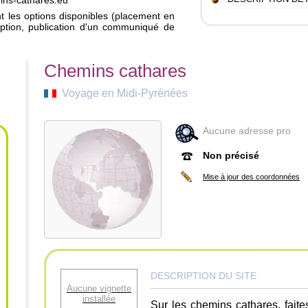
mins-cathares.eu
ant les options disponibles (placement en
iption, publication d'un communiqué de
Chemins cathares
Voyage en Midi-Pyrénées
Aucune adresse pro
Non précisé
Mise à jour des coordonnées
DESCRIPTION DU SITE
Aucune vignette
installée
Sur les chemins cathares, fait