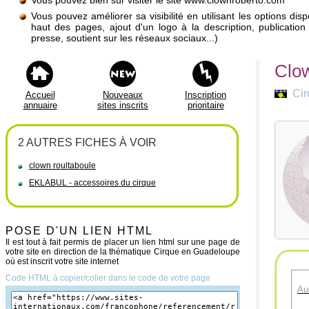
Vous pouvez bien sûr visiter le site www.clownroberto.com
Vous pouvez améliorer sa visibilité en utilisant les options di
haut des pages, ajout d'un logo à la description, publicati
presse, soutient sur les réseaux sociaux...)
Clow
Ci
Accueil
Nouveaux
Inscription
annuaire
sites inscrits
prioritaire
2 AUTRES FICHES À VOIR
clown roultaboule
EKLABUL - accessoires du cirque
POSE D'UN LIEN HTML
Il est tout à fait permis de placer un lien html sur une page de
votre site en direction de la thématique Cirque en Guadeloupe
où est inscrit votre site internet
Code HTML à copier/coller dans le code de votre page
Au