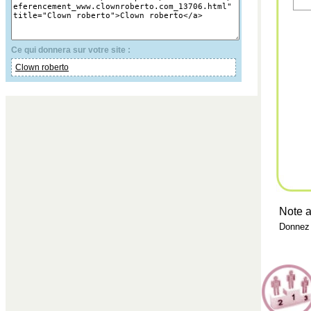
Ce qui donnera sur votre site :
Clown roberto
Note a
Donnez 