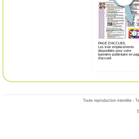
PAGE D'ACCUEIL
Les trois emplacements
disponibles pour votre
bannière publicitaire en pa
d'accueil
Toute reproduction interdite - 
S