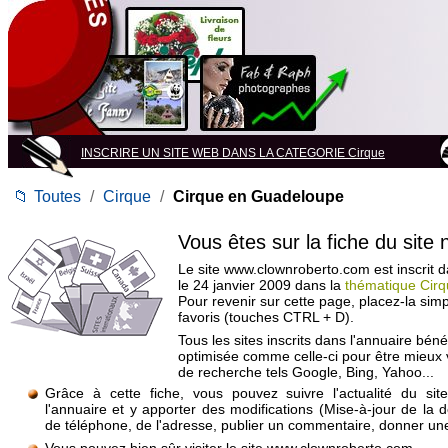
INSCRIRE UN SITE WEB DANS LA CATEGORIE Cirque
📁
Toutes
/
Cirque
/
Cirque en Guadeloupe
Vous êtes sur la fiche du site
Le site www.clownroberto.com est inscrit d
le 24 janvier 2009 dans la
thématique Cir
Pour revenir sur cette page, placez-la si
favoris (touches CTRL + D).
Tous les sites inscrits dans l'annuaire béné
optimisée comme celle-ci pour être mieux
de recherche tels Google, Bing, Yahoo...
Grâce à cette fiche, vous pouvez suivre l'actualité du si
l'annuaire et y apporter des modifications (Mise-à-jour de la 
de téléphone, de l'adresse, publier un commentaire, donner une 