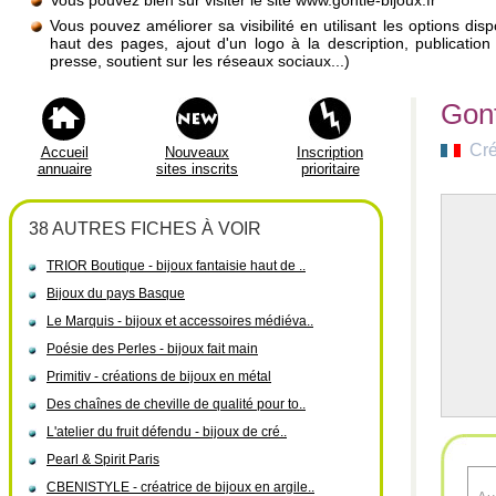
Vous pouvez bien sûr visiter le site www.gontie-bijoux.fr
Vous pouvez améliorer sa visibilité en utilisant les options di
haut des pages, ajout d'un logo à la description, publicati
presse, soutient sur les réseaux sociaux...)
Gont
Cré
Accueil
Nouveaux
Inscription
annuaire
sites inscrits
prioritaire
38 AUTRES FICHES À VOIR
TRIOR Boutique - bijoux fantaisie haut de ..
Bijoux du pays Basque
Le Marquis - bijoux et accessoires médiéva..
Poésie des Perles - bijoux fait main
Primitiv - créations de bijoux en métal
Des chaînes de cheville de qualité pour to..
L'atelier du fruit défendu - bijoux de cré..
Pearl & Spirit Paris
CBENISTYLE - créatrice de bijoux en argile..