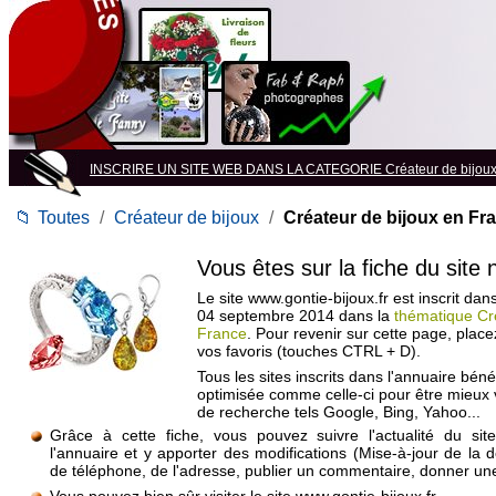
INSCRIRE UN SITE WEB DANS LA CATEGORIE Créateur de bijou
📁
Toutes
/
Créateur de bijoux
/
Créateur de bijoux en Fr
Vous êtes sur la fiche du site
Le site www.gontie-bijoux.fr est inscrit dan
04 septembre 2014 dans la
thématique Cr
France
. Pour revenir sur cette page, plac
vos favoris (touches CTRL + D).
Tous les sites inscrits dans l'annuaire béné
optimisée comme celle-ci pour être mieux
de recherche tels Google, Bing, Yahoo...
Grâce à cette fiche, vous pouvez suivre l'actualité du si
l'annuaire et y apporter des modifications (Mise-à-jour de la 
de téléphone, de l'adresse, publier un commentaire, donner une 