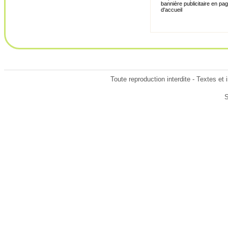
bannière publicitaire en pa
d'accueil
Toute reproduction interdite - Textes et 
S