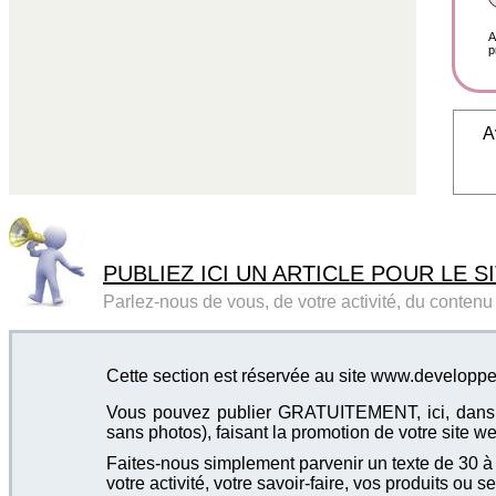
A
p
A
PUBLIEZ ICI UN ARTICLE POUR LE SI
Parlez-nous de vous, de votre activité, du contenu d
Cette section est réservée au site www.developp
Vous pouvez publier GRATUITEMENT, ici, dans cet
sans photos), faisant la promotion de votre site we
Faites-nous simplement parvenir un texte de 30 à 4
votre activité, votre savoir-faire, vos produits ou se