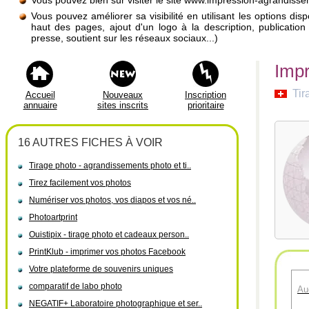
Vous pouvez bien sûr visiter le site www.impression-agrandiss
Vous pouvez améliorer sa visibilité en utilisant les options di
haut des pages, ajout d'un logo à la description, publicati
presse, soutient sur les réseaux sociaux...)
Impr
Tir
Accueil
Nouveaux
Inscription
annuaire
sites inscrits
prioritaire
16 AUTRES FICHES À VOIR
Tirage photo - agrandissements photo et ti..
Tirez facilement vos photos
Numériser vos photos, vos diapos et vos né..
Photoartprint
Ouistipix - tirage photo et cadeaux person..
PrintKlub - imprimer vos photos Facebook
Votre plateforme de souvenirs uniques
comparatif de labo photo
Au
NEGATIF+ Laboratoire photographique et ser..