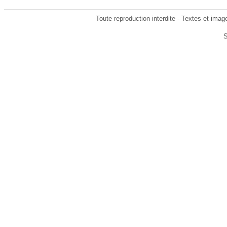
Toute reproduction interdite - Textes et ima
S