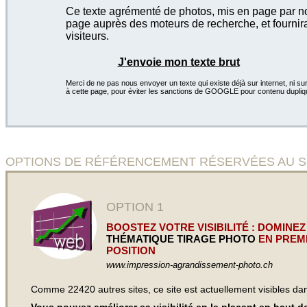
Ce texte agrémenté de photos, mis en page par not
page auprès des moteurs de recherche, et fournira
visiteurs.
J'envoie mon texte brut
Merci de ne pas nous envoyer un texte qui existe déjà sur internet, ni sur
à cette page, pour éviter les sanctions de GOOGLE pour contenu dupliq
OPTIONS DE RÉFÉRENCEMENT RÉSERVÉES AU SITE I
OPTION 1
BOOSTEZ VOTRE VISIBILITÉ : DOMINEZ
THÉMATIQUE TIRAGE PHOTO
EN PREM
POSITION
www.impression-agrandissement-photo.ch
Comme 22420 autres sites, ce site est actuellement visibles d