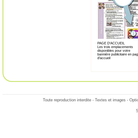
PAGE D'ACCUEIL
Les trois emplacements
disponibles pour votre
bannière publicitaire en pa
d'accueil
Toute reproduction interdite - Textes et images - Opt
S