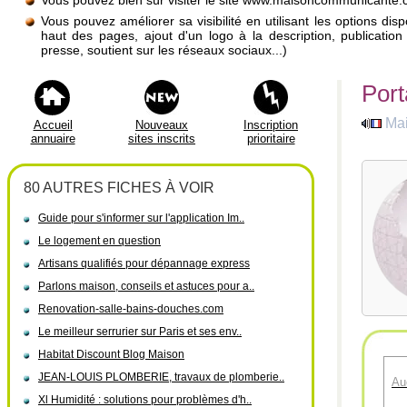
Vous pouvez bien sûr visiter le site www.maisoncommunicante
Vous pouvez améliorer sa visibilité en utilisant les options di
haut des pages, ajout d'un logo à la description, publicati
presse, soutient sur les réseaux sociaux...)
Port
Ma
Accueil
Nouveaux
Inscription
annuaire
sites inscrits
prioritaire
80 AUTRES FICHES À VOIR
Guide pour s'informer sur l'application Im..
Le logement en question
Artisans qualifiés pour dépannage express
Parlons maison, conseils et astuces pour a..
Renovation-salle-bains-douches.com
Le meilleur serrurier sur Paris et ses env..
Habitat Discount Blog Maison
JEAN-LOUIS PLOMBERIE, travaux de plomberie..
Au
Xl Humidité : solutions pour problèmes d'h..