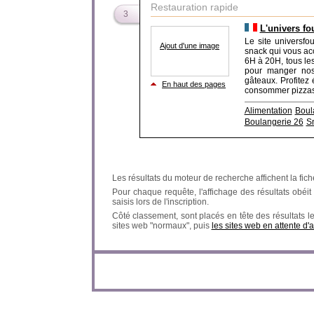
Restauration rapide
3
L'univers fo
Le site universfo
Ajout d'une image
snack qui vous ac
6H à 20H, tous les
pour manger nos 
gâteaux. Profitez
En haut des pages
consommer pizzas, 
Alimentation
Boul
Boulangerie 26
S
Les résultats du moteur de recherche affichent la fich
Pour chaque requête, l'affichage des résultats obéit à
saisis lors de l'inscription.
Côté classement, sont placés en tête des résultats l
sites web "normaux", puis
les sites web en attente d'