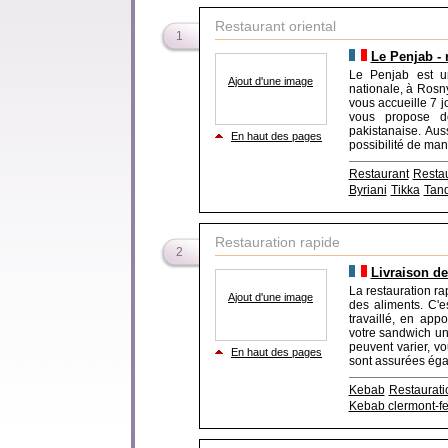
Restaurant oriental
1
Le Penjab - 
Le Penjab est un
Ajout d'une image
nationale, à Rosn
vous accueille 7 jo
vous propose de
pakistanaise. Aus
En haut des pages
possibilité de man
Restaurant
Resta
Byriani
Tikka
Tand
Restauration rapide
2
Livraison d
La restauration r
Ajout d'une image
des aliments. C'e
travaillé, en ap
votre sandwich un
peuvent varier, v
En haut des pages
sont assurées égale
Kebab
Restaurati
Kebab clermont-f