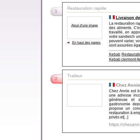
Restauration rapide
1
Livraison d
La restauration r
Ajout d'une image
des aliments. C'e
travaillé, en ap
votre sandwich un
peuvent varier, v
En haut des pages
sont assurées égale
Kebab
Restaurati
Kebab clermont-f
Traiteur
2
Chez Annie
Chez Annie est bi
une adresse inco
généreuse et a
gastronomie dep
propose un conce
restauration à emp
privés et[...]
https://chezann