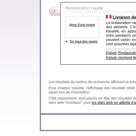
Restauration rapide
1
Livraison d
La restauration r
Ajout d'une image
des aliments. C'e
travaillé, en ap
votre sandwich un
peuvent varier, v
En haut des pages
sont assurées égale
Kebab
Restaurati
Kebab clermont-f
Les résultats du moteur de recherche affichent la fich
Pour chaque requête, l'affichage des résultats obéit à
saisis lors de l'inscription.
Côté classement, sont placés en tête des résultats l
sites web "normaux", puis
les sites web en attente d'