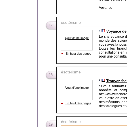
Voyance
ésotérisme
17
Voyance de 
Le site voyance d
Ajout d'une image
monde des science
vous avez la possi
toutes les branc
consultations en 
En haut des pages
pour une consultat
ésotérisme
18
Trouvez fac
Si vous souhaitez
Ajout d'une image
honnête et comp
http://www.recherc
vous offre en effet
des médiums, des
En haut des pages
des tarologues et d
ésotérisme
19