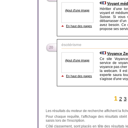
Voyant méd
Héritier d’une l
Ajout d'une image
voyant et médium,
Suisse. Si vous 
débarrasser d’un 
avez besoin. Ce q
En haut des pages
propose ses service
ésotérisme
20
Voyance Ze
Ce site Voyance
Ajout d'une image
service de voyanc
voyance pas cher e
la webcam. Il est
experte saura tou
En haut des pages
s'agisse d'une voy
1
2
3
Les résultats du moteur de recherche affichent la fich
Pour chaque requête, l'affichage des résultats obéit à
saisis lors de l'inscription.
Côté classement, sont placés en tête des résultats l