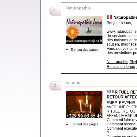
Naturopathie
1
Naturopathi
Bonjour à tous,
www.naturopathiej
de services comm
des maisons et de
soutien, magnétism
Vous pouvez consu
En haut des pages
des prestations pr
Naturopathie
Phyt
Remise en forme
Vaudou
2
RITUEL RE
RETOUR AFFEC
FAIRE REVENIR
AVEC UNE PHOT
RITUEL RETOU
AFFECTIF RAPID
Comment faire re
Comment reconque
En haut des pages
Comment exécuter u
?