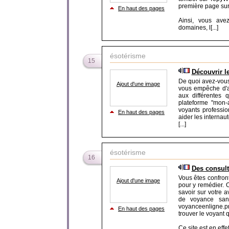
première page sur
En haut des pages
Ainsi, vous ave
domaines, l[...]
ésotérisme
15
Découvrir le
De quoi avez-vous
Ajout d'une image
vous empêche d'a
aux différentes 
plateforme "mon-a
voyants professi
En haut des pages
aider les internau
[...]
ésotérisme
16
Des consult
Vous êtes confront
Ajout d'une image
pour y remédier. 
savoir sur votre 
de voyance san
voyanceenligne.pr
En haut des pages
trouver le voyant q
Ce site est en effet 