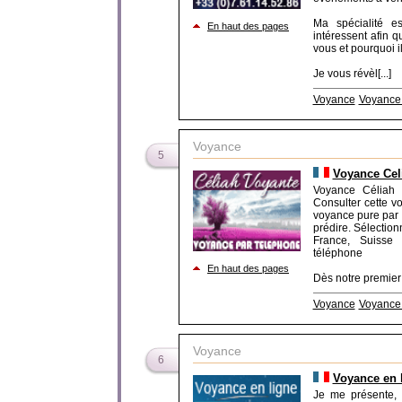
Ma spécialité e
En haut des pages
intéressent afin 
vous et pourquoi i
Je vous révèl[...]
Voyance
Voyance 
Voyance
5
Voyance Celi
Voyance Céliah 
Consulter cette v
voyance pure par 
prédire. Sélection
France, Suisse 
téléphone
En haut des pages
Dès notre premier 
Voyance
Voyance 
Voyance
6
Voyance en 
Je me présente, 