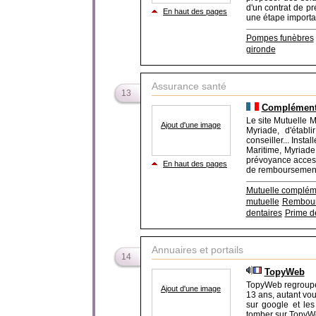
d'un contrat de pr
En haut des pages
une étape important
Pompes funèbres
gironde
Assurance santé
13
Complémenta
Le site Mutuelle M
Ajout d'une image
Myriade, d'étab
conseiller... Inst
Maritime, Myriade
prévoyance accessi
En haut des pages
de remboursement d
Mutuelle complém
mutuelle
Rembour
dentaires
Prime d
Annuaires et portails
14
TopyWeb
TopyWeb regroupe l
Ajout d'une image
13 ans, autant vou
sur google et les
tomber sur TopyW