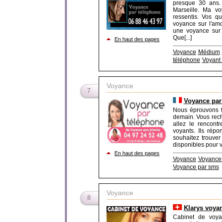
presque 30 ans. 
Marseille. Ma vo
ressentis. Vos q
voyance sur l'amo
une voyance sur 
Que[...]
En haut des pages
Voyance
Médium
téléphone
Voyant
Voyance
7
Voyance par 
Nous éprouvons t
demain. Vous rec
allez le rencont
voyants. Ils rép
souhaitez trouve
disponibles pour vo
En haut des pages
Voyance
Voyance 
Voyance par sms
Voyance
8
Klarys voya
Cabinet de voya