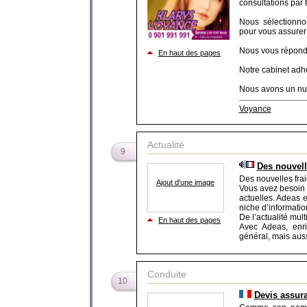
consultations par 
Nous sélectionno
pour vous assurer 
Nous vous répondo
En haut des pages
Notre cabinet adhè
Nous avons un numé
Voyance
Actualité
9
Des nouvell
Des nouvelles fra
Ajout d'une image
Vous avez besoin 
actuelles. Adeas 
niche d’informatio
De l’actualité mul
En haut des pages
Avec Adeas, enri
général, mais aussi
Conduite
10
Devis assur