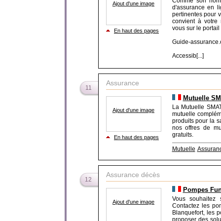
Comme son nom l
Ajout d'une image
d'assurance en l
pertinentes pour v
convient à votre
vous sur le portai
En haut des pages
Guide-assurance.c
Accessib[...]
Assurance
11
Mutuelle SM
La Mutuelle SMAT
Ajout d'une image
mutuelle complém
produits pour la s
nos offres de mu
gratuits.
En haut des pages
Mutuelle
Assuran
Assurance décès
12
Pompes Fun
Vous souhaitez 
Ajout d'une image
Contactez les po
Blanquefort, les
proposer des solu