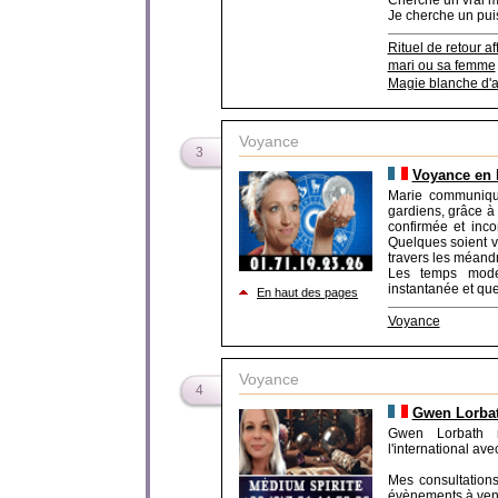
Cherche un vrai m
Je cherche un puis
Rituel de retour aff
mari ou sa femme
Magie blanche d'
Voyance
3
Voyance en 
Marie communiqu
gardiens, grâce à
confirmée et inc
Quelques soient v
travers les méandr
Les temps moder
instantanée et quel
En haut des pages
Voyance
Voyance
4
Gwen Lorbat
Gwen Lorbath m
l'international av
Mes consultations
évènements à veni