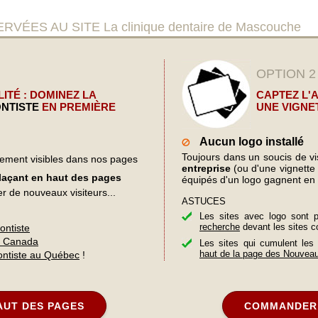
S AU SITE La clinique dentaire de Mascouche
OPTION 2
ITÉ : DOMINEZ LA
CAPTEZ L'
NTISTE
EN PREMIÈRE
UNE VIGNE
Aucun logo installé
Toujours dans un soucis de visi
lement visibles dans nos pages
entreprise
(ou d'une vignette d
plaçant en haut des pages
équipés d'un logo gagnent en 
er de nouveaux visiteurs...
ASTUCES
Les sites avec logo sont 
recherche
devant les sites c
ontiste
u Canada
Les sites qui cumulent les
haut de la page des Nouvea
ontiste au Québec
!
AUT DES PAGES
COMMANDER 