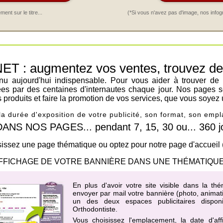
nt sur le titre...
(*Si vous n'avez pas d'image, nos infog
: augmentez vos ventes, trouvez de n
venu aujourd'hui indispensable. Pour vous aider à trouver de
ées par des centaines d'internautes chaque jour. Nos pages s
os produits et faire la promotion de vos services, que vous soyez 
 la durée d'exposition de votre publicité, son format, son em
 NOS PAGES... pendant 7, 15, 30 ou... 360 jo
issez une page thématique ou optez pour notre page d'accueil
FFICHAGE DE VOTRE BANNIÈRE DANS UNE THÉMATIQUE
En plus d'avoir votre site visible dans la t
envoyer par mail votre bannière (photo, animati
un des
deux espaces publicitaires dispo
Orthodontiste
.
Vous choisissez l'emplacement, la date d'af