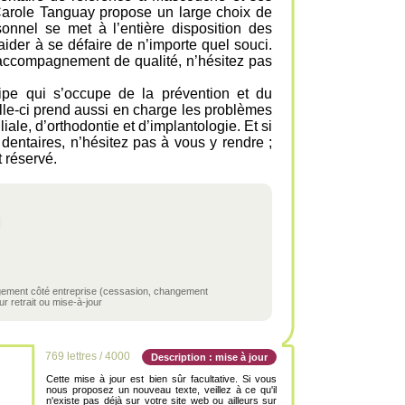
 Carole Tanguay propose un large choix de
onnel se met à l’entière disposition des
aider à se défaire de n’importe quel souci.
 accompagnement de qualité, n’hésitez pas
ipe qui s’occupe de la prévention et du
lle-ci prend aussi en charge les problèmes
iale, d’orthodontie et d’implantologie. Et si
entaires, n’hésitez pas à vous y rendre ;
 réservé.
ngement côté entreprise (cessasion, changement
r retrait ou mise-à-jour
769 lettres / 4000
Description : mise à jour
Cette mise à jour est bien sûr facultative. Si vous
nous proposez un nouveau texte, veillez à ce qu'il
n'existe pas déjà sur votre site web ou ailleurs sur