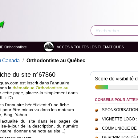
 Orthodontiste
ACCÈS À TOUTES LES THÉMATIQUES
au Canada
/
Orthodontiste au Québec
fiche du site n°67860
Score de visibilité d
nguay.com est inscrit dans l'annuaire
dans la
thématique Orthodontiste au
ur cette page, placez-la simplement dans
RL + D).
CONSEILS POUR ATTEI
ans l'annuaire bénéficient d'une fiche
i pour être mieux vu dans les moteurs
SPONSORISATION : c
, Bing, Yahoo...
VIGNETTE LOGO : pou
l'actualité du site dans les pages de
Mise-à-jour de la description, du numéro
COMMUNIQUÉ DE PRE
taire, donner une note au site...)
DESCRIPTION DÉTAI