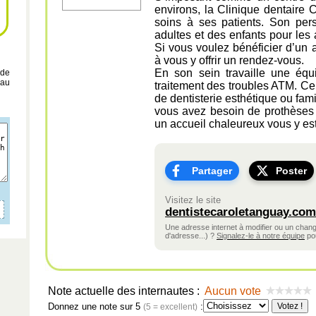
environs, la Clinique dentaire
soins à ses patients. Son pers
adultes et des enfants pour les 
Si vous voulez bénéficier d’un
à vous y offrir un rendez-vous.
En son sein travaille une équ
 de
 au
traitement des troubles ATM. Ce
de dentisterie esthétique ou famil
vous avez besoin de prothèses d
un accueil chaleureux vous y est
Partager
Poster
Visitez le site
dentistecaroletanguay.com
Une adresse internet à modifier ou un cha
d'adresse...) ?
Signalez-le à notre équipe
pou
Note actuelle des internautes :
Aucun vote
Donnez une note sur 5
:
(5 = excellent)