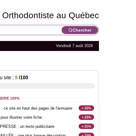
Orthodontiste au Québec
Chercher
Vendredi 7 août 2026
u site :
9
/100
NDRE 100%
e site en haut des pages de l'annuaire
+ 32%
r illustrer votre fiche
+ 23%
SSE : un texte publicitaire
+ 21%
LLÉE : une plus longue description
+ 15%