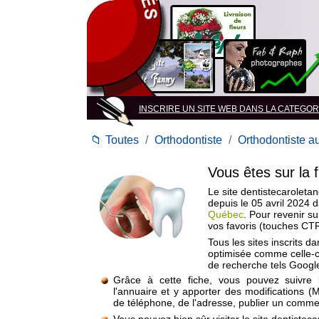
INSCRIRE UN SITE WEB DANS LA CATEGORIE
📁
Toutes
/
Orthodontiste
/
Orthodontiste 
Vous êtes sur la 
Le site dentistecaroleta
depuis le 05 avril 2024 
Québec
. Pour revenir s
vos favoris (touches CT
Tous les sites inscrits d
optimisée comme celle-c
de recherche tels Google
Grâce à cette fiche, vous pouvez suivre 
l'annuaire et y apporter des modifications (
de téléphone, de l'adresse, publier un commen