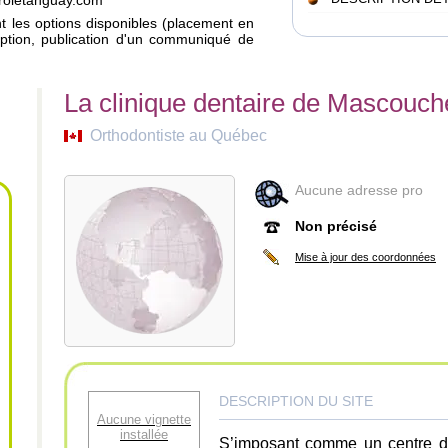
caroletanguay.com
ant les options disponibles (placement en
iption, publication d'un communiqué de
La clinique dentaire de Mascouch
Orthodontiste au Québec
Aucune adresse pro
Non précisé
Mise à jour des coordonnées
DESCRIPTION DU SITE
Aucune vignette
installée
S’imposant comme un centre d