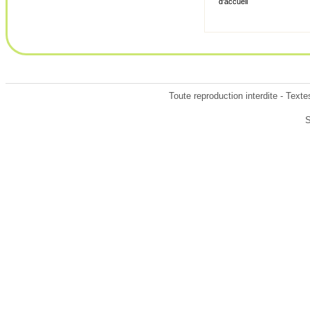
d'accueil
Toute reproduction interdite - Text
S