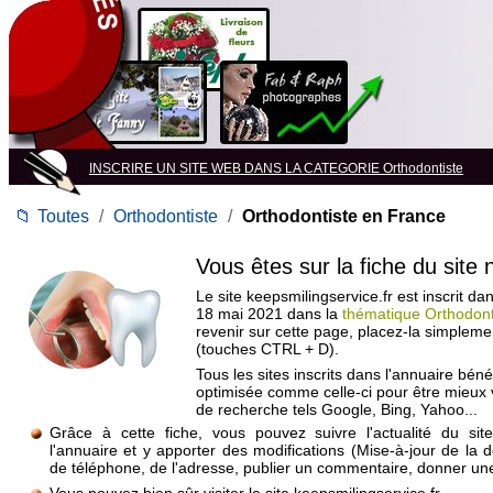
INSCRIRE UN SITE WEB DANS LA CATEGORIE Orthodontiste
📁
Toutes
/
Orthodontiste
/
Orthodontiste en France
Vous êtes sur la fiche du site
Le site keepsmilingservice.fr est inscrit da
18 mai 2021 dans la
thématique Orthodont
revenir sur cette page, placez-la simpleme
(touches CTRL + D).
Tous les sites inscrits dans l'annuaire béné
optimisée comme celle-ci pour être mieux
de recherche tels Google, Bing, Yahoo...
Grâce à cette fiche, vous pouvez suivre l'actualité du si
l'annuaire et y apporter des modifications (Mise-à-jour de la 
de téléphone, de l'adresse, publier un commentaire, donner une 