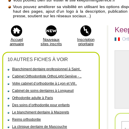
Vous pouvez bien sûr visiter le site keepsmilingservice.fr
Vous pouvez améliorer sa visibilité en utilisant les options di
haut des pages, ajout d'un logo à la description, publicati
presse, soutient sur les réseaux sociaux...)
Keep
Ort
Accueil
Nouveaux
Inscription
annuaire
sites inscrits
prioritaire
10 AUTRES FICHES À VOIR
Blanchiment dentaire professionnel à Saint..
Cabinet Orthodontiste OrthoLight Genève - ..
Votre cabinet d’orthodontie à Lyon et Vill..
Cabinet de soins dentaires à Longueuil
Orthodontie adulte à Paris
Des soins d’orthodontie pour enfants
Le blanchiment dentaire à Maizerets
Reims orthodontie
La clinique dentaire de Mascouche