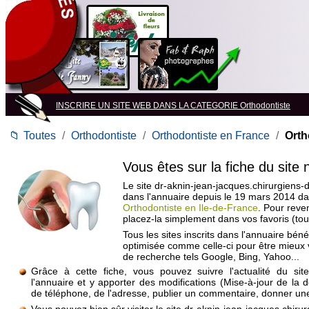
INSCRIRE UN SITE WEB DANS LA CATEGORIE Orthodontiste
📁
Toutes
/
Orthodontiste
/
Orthodontiste en France
/
Orth
Vous êtes sur la fiche du site
Le site dr-aknin-jean-jacques.chirurgiens-de
dans l'annuaire depuis le 19 mars 2014 d
Orthodontiste en Ile-de-France
. Pour reven
placez-la simplement dans vos favoris (to
Tous les sites inscrits dans l'annuaire béné
optimisée comme celle-ci pour être mieux
de recherche tels Google, Bing, Yahoo...
Grâce à cette fiche, vous pouvez suivre l'actualité du si
l'annuaire et y apporter des modifications (Mise-à-jour de la 
de téléphone, de l'adresse, publier un commentaire, donner une 