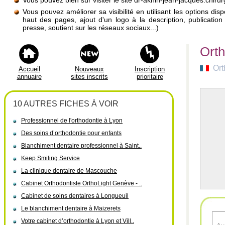
Vous pouvez bien sûr visiter le site dr-aknin-jean-jacques.chirur
Vous pouvez améliorer sa visibilité en utilisant les options di
haut des pages, ajout d'un logo à la description, publicati
presse, soutient sur les réseaux sociaux...)
Orth
Ort
Accueil
Nouveaux
Inscription
annuaire
sites inscrits
prioritaire
10 AUTRES FICHES À VOIR
Professionnel de l'orthodontie à Lyon
Des soins d’orthodontie pour enfants
Blanchiment dentaire professionnel à Saint..
Keep Smiling Service
La clinique dentaire de Mascouche
Cabinet Orthodontiste OrthoLight Genève - ..
Cabinet de soins dentaires à Longueuil
Le blanchiment dentaire à Maizerets
Votre cabinet d’orthodontie à Lyon et Vill..