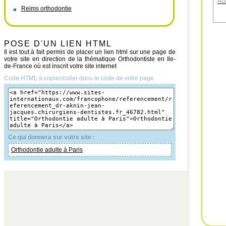
Au
Reims orthodontie
POSE D'UN LIEN HTML
Il est tout à fait permis de placer un lien html sur une page de
votre site en direction de la thématique Orthodontiste en Ile-
de-France où est inscrit votre site internet
Code HTML à copier/coller dans le code de votre page
Ce qui donnera sur votre site :
Orthodontie adulte à Paris