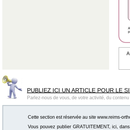
A
p
A
PUBLIEZ ICI UN ARTICLE POUR LE SI
Parlez-nous de vous, de votre activité, du contenu d
Cette section est réservée au site www.reims-ort
Vous pouvez publier GRATUITEMENT, ici, dans cet